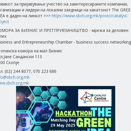
овикот за пријавување учество на заинтересираните компании,
ганизации и лидери на локални заедници на хакатонот The GRE
EA е даден на линкот >>>
https://www.sbch.org.mk/povici/catalyst-
oject
ОМОРА ЗА БИЗНИС И ПРЕТПРИЕМНИШТВО - мрежа за деловен
пех
siness and Entrepreneurship Chamber - business success networking
топанска комора на мал бизнис
л.Јане Сандански 113
00 Скопје
л. (02) 244 8077, 070 223 686
fo@sbch.org.mk
ww.sbch.org.mk