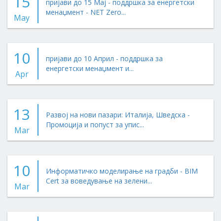
15
пријави до 15 Мај - поддршка за енергетски
менаџмент - NET Zero...
May
10
пријави до 10 Април - поддршка за
енергетски менаџмент и...
Apr
13
Развој на нови пазари: Италија, Шведска -
Промоција и попуст за упис...
Mar
10
Информатичко моделирање на градби - BIM
Cert за воведување на зелени...
Mar