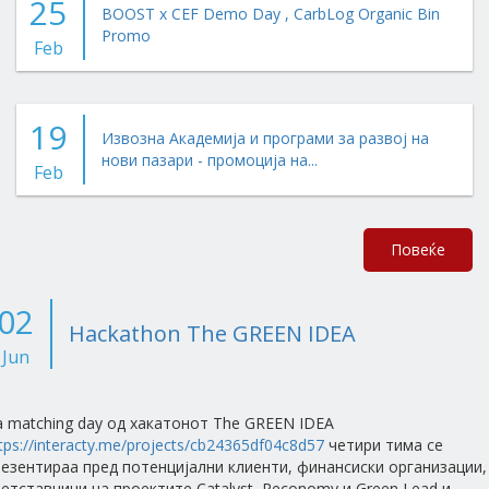
25
BOOST x CEF Demo Day , CarbLog Organic Bin
Promo
Feb
19
Извозна Академија и програми за развој на
нови пазари - промоција на...
Feb
Повеќе
02
Hackathon The GREEN IDEA
Jun
 matching day од хакатонот The GREEN IDEA
tps://interacty.me/projects/cb24365df04c8d57
четири тима се
езентираа пред потенцијални клиенти, финансиски организации,
етставници на проектите Catalyst, Reconomy и Green Lead и