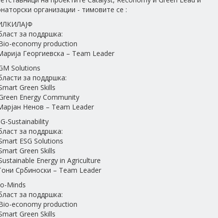
наторски организации - тимовите се :
ИЛКИЛАЈФ
бласт за поддршка:
Bio-economy production
Марија Георгиевска – Team Leader
GM Solutions
бласти за поддршка:
Smart Green Skills
Green Energy Community
Марјан Ненов – Team Leader
G-Sustainability
бласт за поддршка:
Smart ESG Solutions
Smart Green Skills
Sustainable Energy in Agriculture
Тони Србиноски – Team Leader
co-Minds
бласт за поддршка:
Bio-economy production
Smart Green Skills