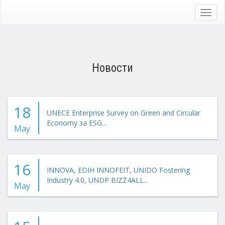
Skip
to
Toggl
main
navig
content
Новости
18
UNECE Enterprise Survey on Green and Circular
Economy за ESG...
May
16
INNOVA, EDIH INNOFEIT, UNIDO Fostering
Industry 4.0, UNDP BIZZ4ALL...
May