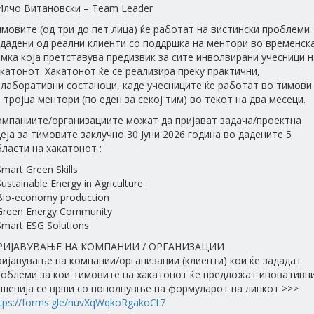
 Илчо Витановски – Team Leader
мовите (од три до пет лица) ќе работат на вистински проблеми
ададени од реални клиенти со поддршка на ментори во временск
мка која претставува предизвик за сите инволвирани учесници н
катонот. Хакатонот ќе се реализира преку практични,
олаборативни состаноци, каде учесниците ќе работат во тимови
 тројца ментори (по еден за секој тим) во текот на два месеци.
омпаниите/организациите можат да пријават задача/проектна
еја за тимовите заклучно 30 Јуни 2026 година во дадените 5
ласти на хакатонот :
Smart Green Skills
Sustainable Energy in Agriculture
Bio-economy production
Green Energy Community
Smart ESG Solutions
РИЈАВУВАЊЕ НА КОМПАНИИ / ОРГАНИЗАЦИИ
ијавување на компании/организации (клиенти) кои ќе зададат
роблеми за кои тимовите на хакатонот ќе предложат иновативн
ешенија се врши со пополнувње на формуларот на линкот >>>
tps://forms.gle/nuvXqWqkoRgakoCt7