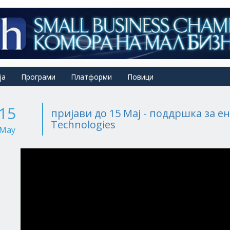
ја
Програми
Платформи
Повици
15
пријави до 15 Мај - поддршка за е
Technologies
May