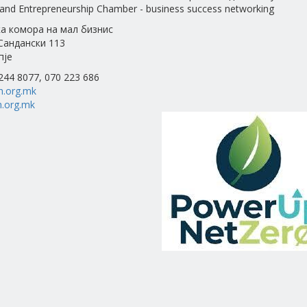
and Entrepreneurship Chamber - business success networking
а комора на мал бизнис
 Сандански 113
пје
 244 8077, 070 223 686
h.org.mk
.org.mk