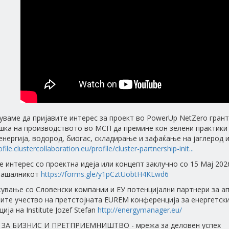
уваме да пријавите интерес за проект во PowerUp NetZero гран
шка на производството во МСП да премине кон зелени практики 
енергија, водород, биогас, складирање и зафаќање на јаглерод
ofile.clustercollaboration.eu/profile/cluster-partnership-init...
е интерес со проектна идеја или концепт заклучно со 15 Мај 20
прашалникот
https://forms.gle/y1pCztUobtH4KLwd6
ување со Словенски компании и ЕУ потенцијални партнери за а
вите учество на претстојната EUREM конференција за енергетск
ија на Institute Jozef Stefan
http://energymanager.eu/
ЗА БИЗНИС И ПРЕТПРИЕМНИШТВО - мрежа за деловен успех