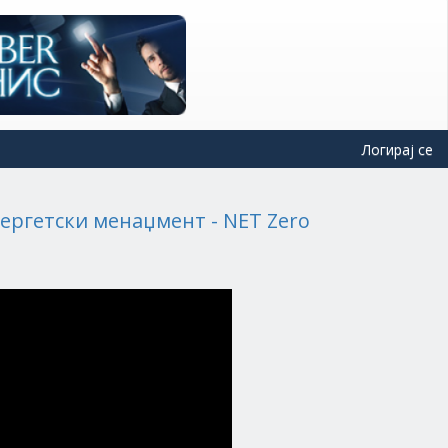
Логирај се
нергетски менаџмент - NET Zero