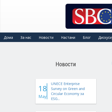
Skip
to
main
content
Дома
За нас
Новости
Настани
Блог
Дискуси
Новости
UNECE Enterprise
18
Survey on Green and
Circular Economy за
May
ESG...