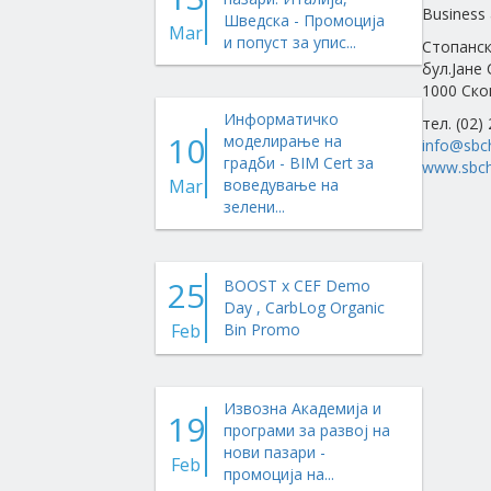
Business 
Шведска - Промоција
Mar
и попуст за упис...
Стопанск
бул.Јане
1000 Ско
Информатичко
тел. (02)
10
моделирање на
info@sbc
градби - BIM Cert за
www.sbch
Mar
воведување на
зелени...
25
BOOST x CEF Demo
Day , CarbLog Organic
Feb
Bin Promo
Извозна Академија и
19
програми за развој на
нови пазари -
Feb
промоција на...