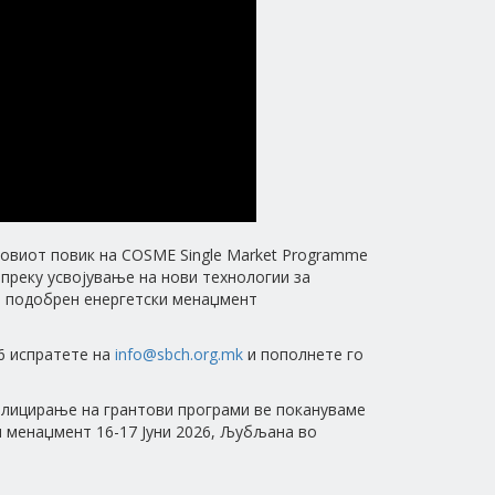
товиот повик на COSME Single Market Programme
преку усвојување на нови технологии за
 и подобрен енергетски менаџмент
26 испратете на
info@sbch.org.mk
и пополнете го
плицирање на грантови програми ве покануваме
и менаџмент 16-17 Јуни 2026, Љубљана во