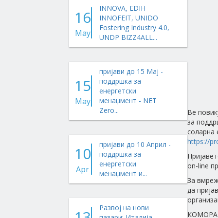
INNOVA, EDIH
16
INNOFEIT, UNIDO
Fostering Industry 4.0,
May
UNDP BIZZ4ALL...
пријави до 15 Мај -
15
поддршка за
енергетски
May
менаџмент - NET
Zero...
Ве повик
за поддр
соларна 
https://pr
пријави до 10 Април -
10
поддршка за
Пријавет
енергетски
on-line 
Apr
менаџмент и...
За вмреж
да прија
организац
Развој на нови
13
КОМОРА 
пазари: Италија,