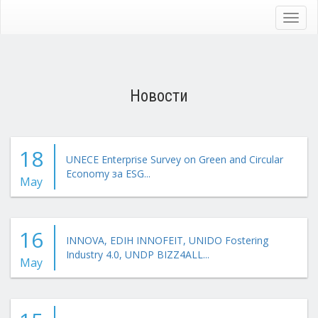
Skip
to
Toggl
main
navig
content
Новости
18
UNECE Enterprise Survey on Green and Circular
Economy за ESG...
May
16
INNOVA, EDIH INNOFEIT, UNIDO Fostering
Industry 4.0, UNDP BIZZ4ALL...
May