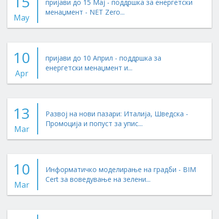
15
пријави до 15 Мај - поддршка за енергетски
менаџмент - NET Zero...
May
10
пријави до 10 Април - поддршка за
енергетски менаџмент и...
Apr
13
Развој на нови пазари: Италија, Шведска -
Промоција и попуст за упис...
Mar
10
Информатичко моделирање на градби - BIM
Cert за воведување на зелени...
Mar