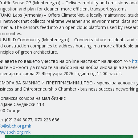
Traffic Sense CG (Montenegro) – Delivers mobility and emissions analy
ngestion and plan for cleaner, more efficient transport systems.
TUMO Labs (Armenia) – Offers ClimateNet, a locally maintained, stude
T network that collects real-time weather and environmental data acr
menia. The sensors feed into an open cloud platform used by research
mmunities.
U-BUILD Community (Montenegro) – Connects future residents and c
d construction companies to address housing in a more affordable a
inciples of green architecture.
ијавете го вашето учество на on-line настанот на линкот >>>
htt
ате можност да гласате за избор на најдобра иновација за зел
шенија во среда 25 Февруари 2026 година од 14.00 часот.
ОМОРА ЗА БИЗНИС И ПРЕТПРИЕМНИШТВО - мрежа за деловен у
siness and Entrepreneurship Chamber - business success networking
топанска комора на мал бизнис
л.Јане Сандански 113
00 Скопје
л. (02) 244 8077, 070 223 686
fo@sbch.org.mk
ww.sbch.org.mk