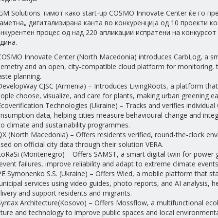
M Solutions тимот како start-up COSMO Innovate Center ќе го п
аметна„ дигитализирана канта во конкуренција од 10 проекти ко
нкурентен процес од над 220 апликации испратени на конкурсот
дина.
COSMO Innovate Center (North Macedonia) introduces CarbLog, a sma
lemetry and an open, city-compatible cloud platform for monitoring, t
ste planning.
DevelopWay CJSC (Armenia) – Introduces LivingRoots, a platform that
ople choose, visualize, and care for plants, making urban greening e
Ecoverification Technologies (Ukraine) – Tracks and verifies individual
nsumption data, helping cities measure behavioural change and integr
to climate and sustainability programmes.
QX (North Macedonia) – Offers residents verified, round-the-clock en
sed on official city data through their solution VERA.
LoRaSi (Montenegro) – Offers SAMST, a smart digital twin for power gri
event failures, improve reliability and adapt to extreme climate events
PE Symonenko S.S. (Ukraine) – Offers Wied, a mobile platform that s
nicipal services using video guides, photo reports, and AI analysis, he
livery and support residents and migrants.
Syntax Architecture(Kosovo) – Offers Mossflow, a multifunctional ecol
ture and technology to improve public spaces and local environmenta