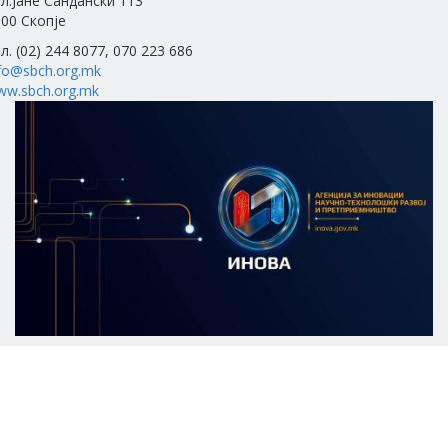
л.Јане Сандански 113
00 Скопје
л. (02) 244 8077, 070 223 686
fo@sbch.org.mk
ww.sbch.org.mk