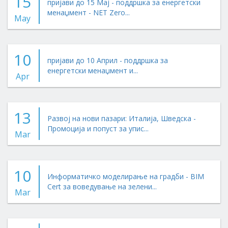
15
пријави до 15 Мај - поддршка за енергетски
менаџмент - NET Zero...
May
10
пријави до 10 Април - поддршка за
енергетски менаџмент и...
Apr
13
Развој на нови пазари: Италија, Шведска -
Промоција и попуст за упис...
Mar
10
Информатичко моделирање на градби - BIM
Cert за воведување на зелени...
Mar