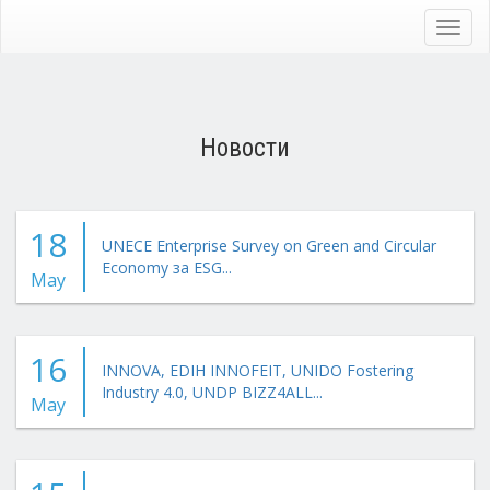
Skip
to
Toggl
main
navig
content
Новости
18
UNECE Enterprise Survey on Green and Circular
Economy за ESG...
May
16
INNOVA, EDIH INNOFEIT, UNIDO Fostering
Industry 4.0, UNDP BIZZ4ALL...
May