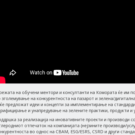
режата на обучени ментори и консултанти на Комората ќе им п
 зголемување на конкурентноста на пазарот и зелена/дигитална
 ќе предложат идеи и концепти за имплементирање на стандард
рифицирање и унапредување на зелените практики, продукти и у
ддршка за реализација на иновативните проекти и производи со
глеродниот отпечаток на компанијата (нејзините производи/усл
нкурентноста во однос на CBAM, ESG/ESRS, CSRD и други станд