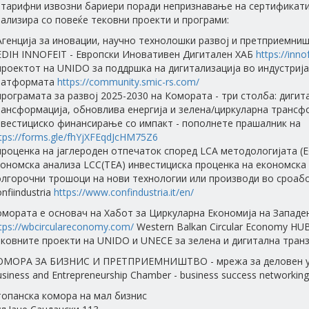
етарифни извозни бариери поради непризнавање на сертификати
ализира со повеќе тековни проекти и програми:
Агенција за иновации, научно технолошки развој и претприемн
 EDIH INNOFEIT - Европски Иновативен Дигитален ХАБ
https://inno
проектот на UNIDO за поддршка на дигитализација во индустријат
латформата
https://community.smic-rs.com/
програмата за развој 2025-2030 на Комората - три столба: дигит
ансформација, обновлива енергија и зелена/циркуларна трансф
нвестициско финансирање со импакт - пополнете прашалник на
tps://forms.gle/fhYjXFEqdJcHM75Z6
проценка на јаглероден отпечаток според LCA методологијата (
кономска анализа LCC(TEA) инвестициска проценка на економска
олгорочни трошоци на нови технологии или производи во сроабо
nfiindustria
https://www.confindustria.it/en/
омората е основач на Хабот за Циркуларна Економија на Западе
tps://wbcirculareconomy.com/
Western Balkan Circular Economy HU
ковните проекти на UNIDO и UNECE за зелена и дигитална транз
ОМОРА ЗА БИЗНИС И ПРЕТПРИЕМНИШТВО - мрежа за деловен у
siness and Entrepreneurship Chamber - business success networking
топанска комора на мал бизнис