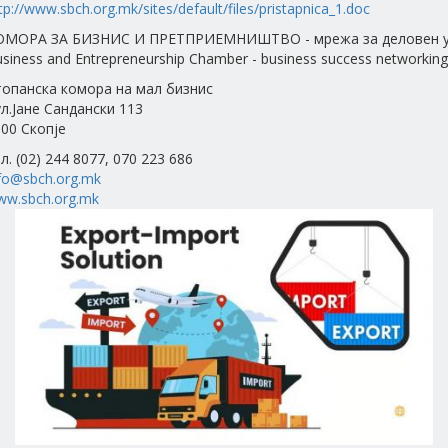
tp://www.sbch.org.mk/sites/default/files/pristapnica_1.doc
ОМОРА ЗА БИЗНИС И ПРЕТПРИЕМНИШТВО - мрежа за деловен у
siness and Entrepreneurship Chamber - business success networking
топанска комора на мал бизнис
л.Јане Сандански 113
00 Скопје
л. (02) 244 8077, 070 223 686
fo@sbch.org.mk
ww.sbch.org.mk