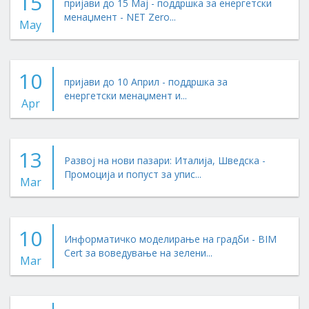
15
пријави до 15 Мај - поддршка за енергетски
менаџмент - NET Zero...
May
10
пријави до 10 Април - поддршка за
енергетски менаџмент и...
Apr
13
Развој на нови пазари: Италија, Шведска -
Промоција и попуст за упис...
Mar
10
Информатичко моделирање на градби - BIM
Cert за воведување на зелени...
Mar