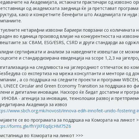
едавачите на Академијата, истакнати практичари од извозно о
етставници од академската заедница ќе ја претстават програма
руктура, како и конкретните бенефити што Академијата ги нуди 
омпаниите.
ктуелните нетарифни извозни бариери поврзани со количината н
раден во единица производ влијае на конкурентноста на извозн
вештаите за: CBAM, ESG/ESRS, CSRD и други стандарди аа одржл
лидни сертификати и анализи за наведените извештаи се можни
оцесите и стандардизирана евиденција на scope 1,2,3 на јагелр
игитализација на следливоста на јаглеродниот отпечаток во ко
безбедува со експертиза на мрежа консултанти и ментори од до
мпании , а со поддршка на следните проекти и програми WBCEH, 
0, UNECE Circular and Green Economy Transition за поддршка во 
лени и дигитални иновации. Наскоро ќе бидат достапни и прог
 ИНОВА - агенција за иновации, технолошки развој и претприе
редитирана Академија за извоз
tps://www.sbch.org.mk/novosti/innova-edih-innofeit-unido-fostering-in
ијавете се во програмата за поддршка на Комората на линкот 
tps://forms.gle/fhYjXFEqdJcHM75Z6
ристапница во Комората на линкот >>>