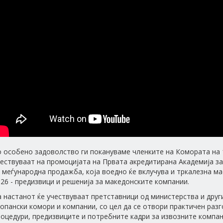
 особено задоволство ги покануваме членките на Комората на 1
ествуваат на промоцијата на Првата акредитирана Академија за
 меѓународна продажба, која воедно ќе вклучува и тркалезна м
26 - предизвици и решенија за македонските компании.
 настанот ќе учествуваат претставници од министерства и друг
опански комори и компании, со цел да се отвори практичен раз
оцедури, предизвиците и потребните кадри за извозните компан