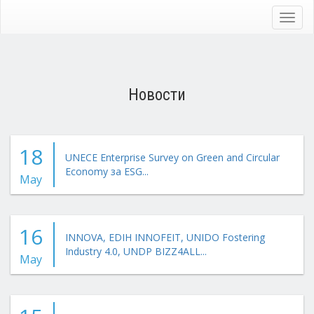
Skip
to
Toggl
main
navig
content
Новости
18
UNECE Enterprise Survey on Green and Circular
Economy за ESG...
May
16
INNOVA, EDIH INNOFEIT, UNIDO Fostering
Industry 4.0, UNDP BIZZ4ALL...
May