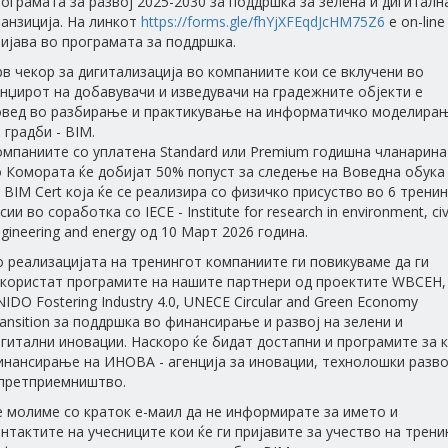
ограмата за развој 2025-2030 за поддршка за зелена и дигиталн
анзиција. На линкот
https://forms.gle/fhYjXFEqdJcHM75Z6
е on-line
ијава во програмата за поддршка.
в чекор за дигитализација во компаниите кои се вклучени во
нџирот на добавувачи и изведувачи на градежните објекти е
овед во разбирање и практикување на информатичко моделира
 градби - BIM.
омпаниите со уплатена Standard или Premium годишна чланарина
о Комората ќе добијат 50% попуст за следење на Воведна обука
 BIM Cert која ќе се реализира со физичко присуство во 6 тренин
сии во соработка со IECE - Institute for research in environment, civ
gineering and energy од 10 Март 2026 година.
 реализацијата на тренингот компаниите ги повикуваме да ги
скористат програмите на нашите партнери од проектите WBCEH,
IDO Fostering Industry 4.0, UNECE Circular and Green Economy
ansition за поддршка во финансирање и развој на зелени и
гитални иновации. Наскоро ќе бидат достапни и програмите за к
инансирање на ИНОВА - агенција за иновации, технолошки разво
 претприемништво.
е молиме со краток е-маил да не информирате за името и
нтактите на учесниците кои ќе ги пријавите за учество на трени