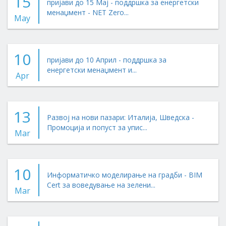
15
пријави до 15 Мај - поддршка за енергетски
менаџмент - NET Zero...
May
10
пријави до 10 Април - поддршка за
енергетски менаџмент и...
Apr
13
Развој на нови пазари: Италија, Шведска -
Промоција и попуст за упис...
Mar
10
Информатичко моделирање на градби - BIM
Cert за воведување на зелени...
Mar