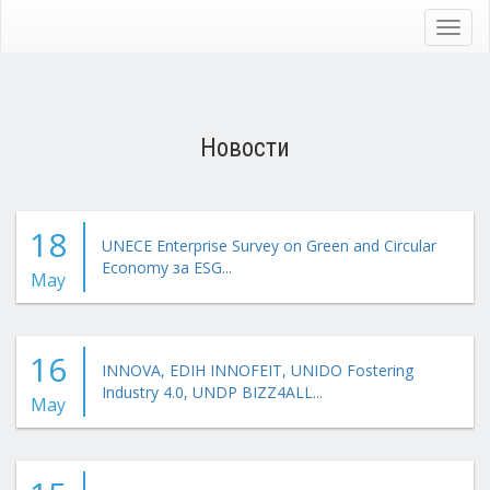
Skip
to
Toggl
main
navig
content
Новости
18
UNECE Enterprise Survey on Green and Circular
Economy за ESG...
May
16
INNOVA, EDIH INNOFEIT, UNIDO Fostering
Industry 4.0, UNDP BIZZ4ALL...
May