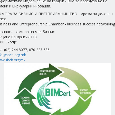
нформатичко моделирање на градби - BIM за воведување на
лени и циркуларни иновации.
ОМОРА ЗА БИЗНИС И ПРЕТПРИЕМНИШТВО - мрежа за деловен
пех
siness and Entrepreneurship Chamber - business success networking
топанска комора на мал бизнис
л.Јане Сандански 113
00 Скопје
л. (02) 244 8077, 070 223 686
fo@sbch.org.mk
ww.sbch.org.mk