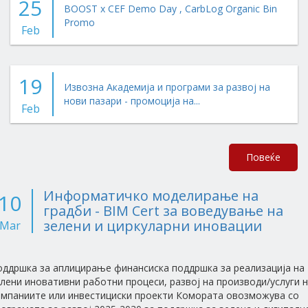
25
BOOST x CEF Demo Day , CarbLog Organic Bin
Promo
Feb
19
Извозна Академија и програми за развој на
нови пазари - промоција на...
Feb
Повеќе
Информатичко моделирање на
10
градби - BIM Cert за воведување на
зелени и циркуларни иновации
Mar
оддршка за аплицирање финансиска поддршка за реализација на
лени иновативни работни процеси, развој на производи/услуги 
омпаниите или инвестициски проекти Комората овозможува со