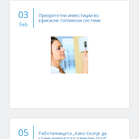
03
Приоритетни инвестиции во
ефикасни топлински системи
Feb
05
Работилницата „Како Скопје да
стане енергетски паметен град“