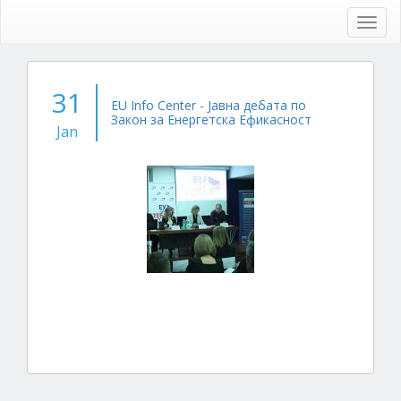
Skip
to
Toggl
main
navig
content
31
EU Info Center - Јавна дебата по
Закон за Енергетска Ефикасност
Jan