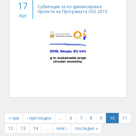
17
Субвенции за ко-финансирање
проекти на Програмата SGS 2019
Apr
« прв
‹ претходно
…
6
7
8
9
10
11
12
13
14
…
next ›
последно »