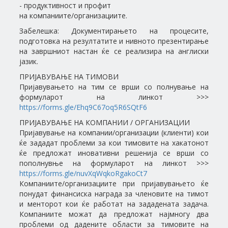
- продуктивност и профит
на компаниите/организациите.
Забелешка: Документирањето на процесите,
подготовка на резултатите и нивното презентирање
на завршниот настан ќе се реализира на англиски
јазик.
ПРИЈАВУВАЊЕ НА ТИМОВИ
Пријавувањето на тим се врши со полнување на
формуларот на линкот >>>
https://forms.gle/Ehq9C67oq5R6SQtF6
ПРИЈАВУВАЊЕ НА КОМПАНИИ / ОРГАНИЗАЦИИ
Пријавување на компании/организации (клиенти) кои
ќе зададат проблеми за кои тимовите на хакатонот
ќе предложат иновативни решенија се врши со
пополнувње на формуларот на линкот >>>
https://forms.gle/nuvXqWqkoRgakoCt7
Компаниите/организациите при пријавувањето ќе
понудат финансиска награда за членовите на тимот
и менторот кои ќе работат на зададената задача.
Компаниите можат да предложат најмногу два
проблеми од дадените области за тимовите на