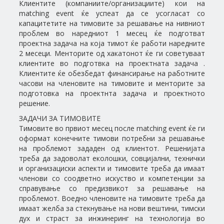
Клиентите (компаниите/организациите) кои на
matching event ќе успеат да се усогласат со
капацитетите на тимовите за решавање на нивниот
проблем во наредниот 1 месец ќе подготват
проектна задача на која тимот ќе работи наредните
2 месеци. Менторите од хакатонот ќе ги советуваат
клиентите во подготвка на проектната задача .
Клиентите ќе обезбедат финансирање на работните
часови на членовите на тимовите и менторите за
подготовка на проектнта задача и проектното
решение.
ЗАДАЧИ ЗА ТИМОВИТЕ
Тимовите во првиот месец после matching event ќе ги
оформат конечните тимови потребни за решавање
на проблемот зададен од клиентот. Решенијата
треба да задоволат еколошки, совцијални, технички
и организациски аспекти и тимовите треба да имаат
членови со соодветно искуство и компетенции за
справување со предизвикот за решавање на
проблемот. Воедно членовите на тимовите треба да
имаат желба за стекнување на нови вештини, тимски
дух и страст за инжинеринг на технологија во