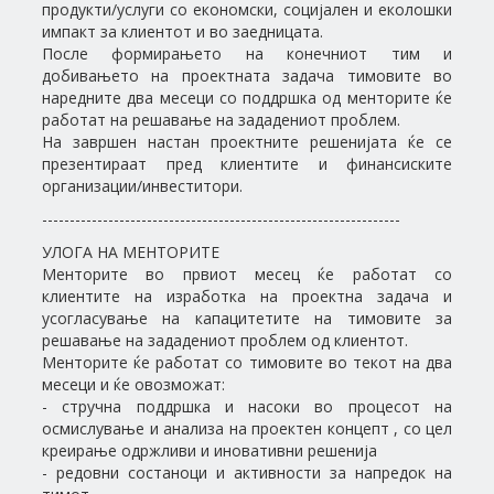
продукти/услуги со економски, социјален и еколошки
импакт за клиентот и во заедницата.
После формирањето на конечниот тим и
добивањето на проектната задача тимовите во
наредните два месеци со поддршка од менторите ќе
работат на решавање на зададениот проблем.
На завршен настан проектните решенијата ќе се
презентираат пред клиентите и финансиските
организации/инвеститори.
-----------------------------------------------------------------
УЛОГА НА МЕНТОРИТЕ
Менторите во првиот месец ќе работат со
клиентите на изработка на проектна задача и
усогласување на капацитетите на тимовите за
решавање на зададениот проблем од клиентот.
Менторите ќе работат со тимовите во текот на два
месеци и ќе овозможат:
- стручна поддршка и насоки во процесот на
осмислување и анализа на проектен концепт , со цел
креирање одржливи и иновативни решенија
- редовни состаноци и активности за напредок на