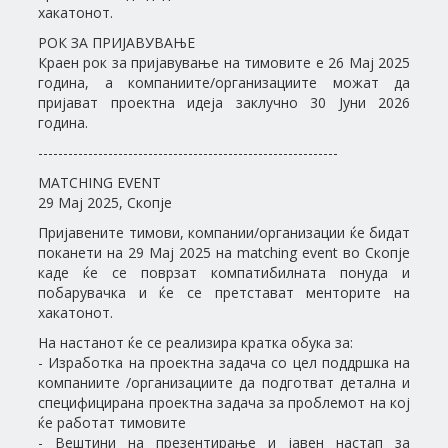
хакатонот.
РОК ЗА ПРИЈАВУВАЊЕ
Краен рок за пријавување на тимовите е 26 Мај 2025
година, a компаниите/организациите можат да
пријават проектна идеја заклучно 30 Јуни 2026
година.
------------------------------------------------------------
MATCHING EVENT
29 Maj 2025, Скопје
Пријавените тимови, компании/организации ќе бидат
поканети на 29 Мај 2025 на matching event во Скопје
каде ќе се поврзат компатибилната понуда и
побарувачка и ќе се претстават менторите на
хакатонот.
На настанот ќе се реализира кратка обука за:
- Изработка на проектна задача со цел поддршка на
компаниите /организациите да подготват детална и
специфицирана проектна задача за проблемот на кој
ќе работат тимовите
- Вештини на презентирање и јавен настап за