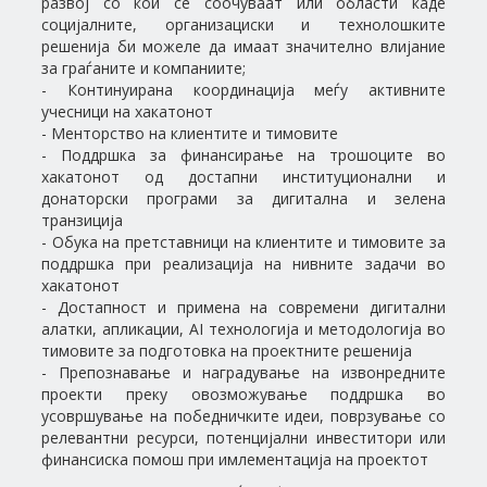
развој со кои се соочуваат или области каде
социјалните, организациски и технолошките
решенија би можеле да имаат значително влијание
за граѓаните и компаниите;
- Континуирана координација меѓу активните
учесници на хакатонот
- Менторство на клиентите и тимовите
- Поддршка за финансирање на трошоците во
хакатонот од достапни институционални и
донаторски програми за дигитална и зелена
транзиција
- Обука на претставници на клиентите и тимовите за
поддршка при реализација на нивните задачи во
хакатонот
- Достапност и примена на современи дигитални
алатки, апликации, AI технологија и методологија во
тимовите за подготовка на проектните решенија
- Препознавање и наградување на извонредните
проекти преку овозможување поддршка во
усовршување на победничките идеи, поврзување со
релевантни ресурси, потенцијални инвеститори или
финансиска помош при имлементација на проектот