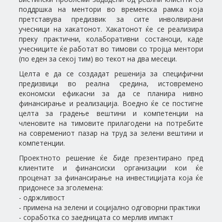
поддршка на ментори во временска рамка која
претставува предизвик за сите инволвирани
учесници на хакатонот. Хакатонот ќе се реализира
преку практични, колаборативни состаноци, каде
учесниците ќе работат во тимови со тројца ментори
(по еден за секој тим) во текот на два месеци.
Целта е да се создадат решенија за специфични
предизвици во реална средина, истовремено
економски ефикасни за да се планира нивно
финансирање и реализација. Воедно ќе се постигне
целта за градење вештини и компетенции на
членовите на тимовите прилагодени на потребите
на современиот пазар на труд за зелени вештини и
компетенции.
Проектното решение ќе биде презентирано пред
клиентите и финансиски организации кои ќе
проценат за финансирање на инвестицијата која ќе
придонесе за зголемена:
- одржливост
- примена на зелени и социјално одговорни практики
- соработка со заедницата со мерлив импакт