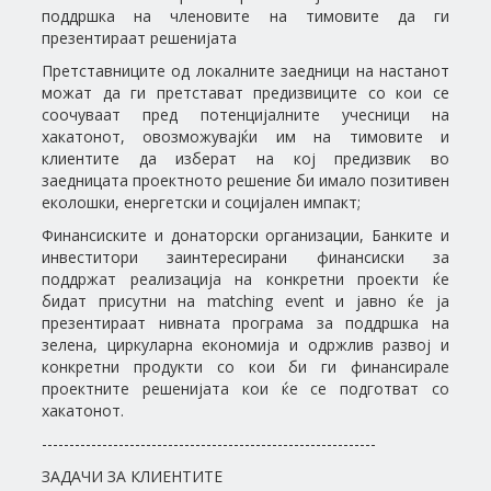
поддршка на членовите на тимовите да ги
презентираат решенијата
Претставниците од локалните заедници на настанот
можат да ги претстават предизвиците со кои се
соочуваат пред потенцијалните учесници на
хакатонот, овозможувајќи им на тимовите и
клиентите да изберат на кој предизвик во
заедницата проектното решение би имало позитивен
еколошки, енергетски и социјален импакт;
Финансиските и донаторски организации, Банките и
инвеститори заинтересирани финансиски за
поддржат реализација на конкретни проекти ќе
бидат присутни на matching event и јавно ќе ја
презентираат нивната програма за поддршка на
зелена, циркуларна економија и одржлив развој и
конкретни продукти со кои би ги финансирале
проектните решенијата кои ќе се подготват со
хакатонот.
-------------------------------------------------------------
ЗАДАЧИ ЗА КЛИЕНТИТЕ