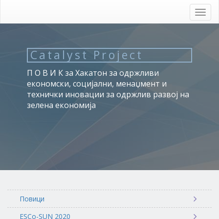
Skip
to
Toggl
main
navig
content
Catalyst Project
П О В И К за Хакатон за одржливи
економски, социјални, менаџмент и
технички иновации за одржлив развој на
зелена економија
Повици
ESCo-SUN 2020