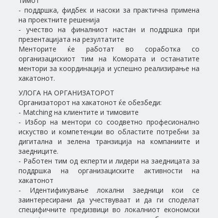
тимот
- поддршка, фидбек и насоки за практична примена
на проектните решенија
- учество на финалниот настан и поддршка при
презентацијата на резултатите
Менторите ќе работат во соработка со
организацискиот тим на Комората и останатите
ментори за координација и успешно реализирање на
хакатонот.
УЛОГА НА ОРГАНИЗАТОРОТ
Организаторот на хакатонот ќе обезбеди:
- Matching на клиентите и тимовите
- Избор на ментори со соодветно професионално
искуство и компетенции во областите потребни за
дигитална и зелена транзиција на компаниите и
заедниците.
- Работен тим од екперти и лидери на заедницата за
поддршка на организациските активности на
хакатонот
- Идентификување локални заедници кои се
заинтересирани да учествуваат и да ги споделат
специфичните предизвици во локалниот економски