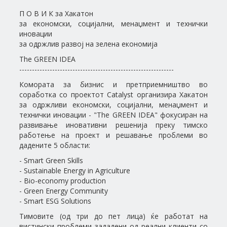
П О В И К за Хакатон
за економски, социјални, менаџмент и технички
иновации
за одржлив развој на зелена економија
The GREEN IDEA
-------------------------------------------------------------
Комората за бизнис и претприемништво во
соработка со проектот Catalyst oрганизира Хакатон
за одржливи економски, социјални, менаџмент и
технички иновации - "The GREEN IDEA" фокусиран на
развивање иновативни решенија преку тимско
работење на проект и решавање проблеми во
дадените 5 области:
- Smart Green Skills
- Sustainable Energy in Agriculture
- Bio-economy production
- Green Energy Community
- Smart ESG Solutions
Тимовите (од три до пет лица) ќе работат на
вистински проблеми зададени од реални клиенти со