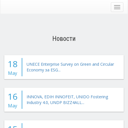
Skip
to
Toggl
main
navig
content
Новости
18
UNECE Enterprise Survey on Green and Circular
Economy за ESG...
May
16
INNOVA, EDIH INNOFEIT, UNIDO Fostering
Industry 4.0, UNDP BIZZ4ALL...
May