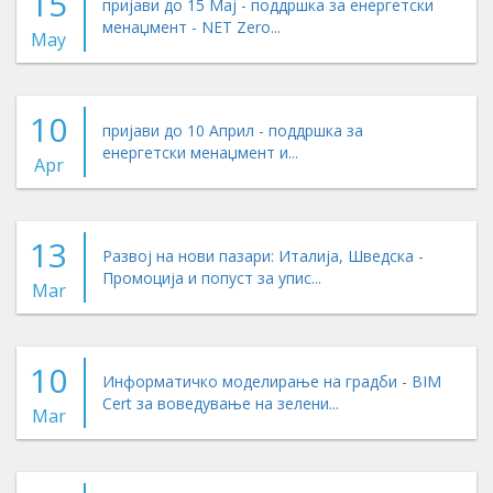
15
пријави до 15 Мај - поддршка за енергетски
менаџмент - NET Zero...
May
10
пријави до 10 Април - поддршка за
енергетски менаџмент и...
Apr
13
Развој на нови пазари: Италија, Шведска -
Промоција и попуст за упис...
Mar
10
Информатичко моделирање на градби - BIM
Cert за воведување на зелени...
Mar