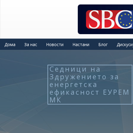
Skip
to
main
content
Дома
За нас
Новости
Настани
Блог
Дискуси
Седници на
Здружението за
енергетска
ефикасност ЕУРЕМ
МК