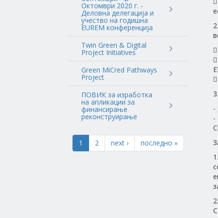

Октомври 2020 г. -
е
Деловна делегација и
учество на годишна
2
EUREM конференција
в
Twin Green & Digital

Project Initiatives

Е
Green MiCred Pathways
Project

3
ПОВИК за изработка
на апликации за
-
финансирање
реконструирање
-
C
З
1
2
next ›
последно »
1
с
е
з
2
С