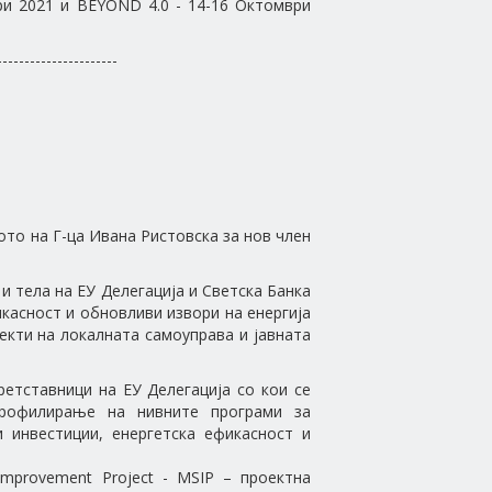
мври 2021 и BEYOND 4.0 - 14-16 Октомври
----------------------
то на Г-ца Ивана Ристовска за нов член
и тела на ЕУ Делегација и Светска Банка
икасност и обновливи извори на енергија
екти на локалната самоуправа и јавната
ретставници на ЕУ Делегација со кои се
профилирање на нивните програми за
 инвестиции, енергетска ефикасност и
 Improvement Project - MSIP – проектна