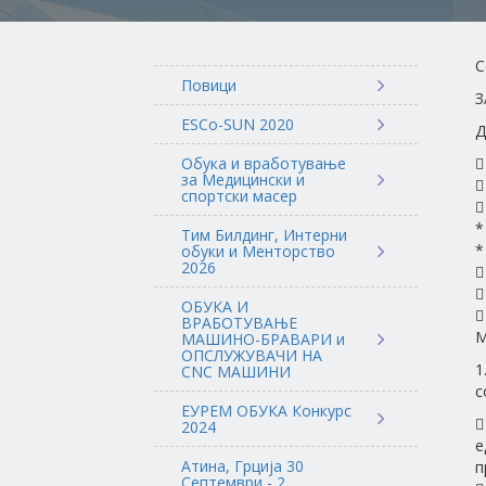
С
Повици
З
ESCo-SUN 2020
Д
Обука и вработување

за Медицински и

спортски масер

*
Тим Билдинг, Интерни
*
обуки и Менторство
2026


ОБУКА И

ВРАБОТУВАЊЕ
М
МАШИНО-БРАВАРИ и
ОПСЛУЖУВАЧИ НА
1
CNC МАШИНИ
с
ЕУРЕМ ОБУКА Конкурс

2024
е
Атина, Грција 30
п
Септември - 2