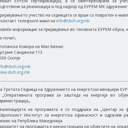
емаат ЕУРЕМ сертификација), а се заинтересирани за уче
одготвени за реализација и под надзор од ЕУРЕМ МК здружение
ријавувањето учество на седницата се врши со повратен е-маил
 контакт телефон/е-маил на
info@sbch.org.mk
овеќе информации за пријавување во тековната ЕУРЕМ обука, н
о почит,
топанска Комора на Мал Бизнис
ул.Јане Сандански 113
000 Скопје
nfo@sbch.org.mk
ww.sbch.org.mk
-----------------------------------------------------------------------------------------
а Третата Седница на Здружението на енергетски менаџери ЕУР
 „Оперативната програма за заштеда на енергија во обје
дминистрација„.
еализацијата на програмата е со поддршка на „Центар за 
Европскиот Институт за енергетска ефикасност и одржлив р
изнис на Република Македонија.
риоритет на програмата е реконструкција на објектите на лока