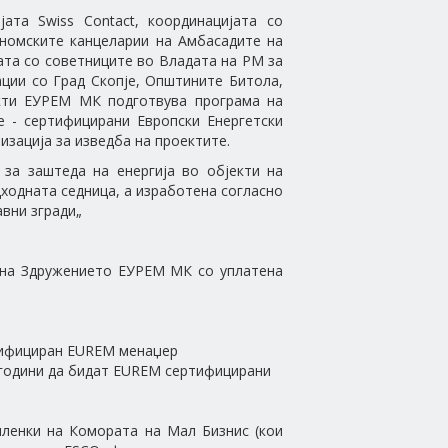
та Swiss Contact, координацијата со
кономските канцеларии на Амбасадите на
ата со советниците во Владата на РМ за
ации со Град Скопје, Општините Битола,
екти ЕУРЕМ МК подготвува програма на
е - сертифицирани Европски Енергетски
изација за изведба на проектите.
за заштеда на енергија во објекти на
дходната седница, а изработена согласно
авни згради„
и на Здружението ЕУРЕМ МК со уплатена
ртифициран EUREM менаџер
 години да бидат EUREM сертифицирани
членки на Комората на Мал Бизнис (кои