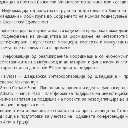
диница на Светска Банка при Министерство за Финансии - следи
. Информација од работната група за подготовка на Закон за
мандмани и лоби група во Собранието на РСМ за поднесување
а Енергетска Ефикасност
 презентација на клучни области каде ќе се предложат амандма
 поднесување на иницијатива за формирање на интерпартис
ертифицирани енергетските менаџери, експерти и консултант
пречување на климатските промени
. Информација од реализираните координација со економски
ретставништва на меѓународни донаторски и финансиски инсти
 користење на достапни ЕУ фондови за поддршка
 Helvetas – Швајцарска Интеркооперација од Швајцарија – 
еверна Македонија
 Green Climate Fund - Прв повик за проектни идеи зa финансирањ
 Adriatic Finance HUB - платформа за поддршка на инвестицис
изичен капитал за поддршка на проекти за развојаплицирање 
онации, поддршки и сл.
 иницијативи и планови за соработка со претставници на Стоп
д Грција и подготовки за учество на Годишната Конференција 
о Атина. Грција