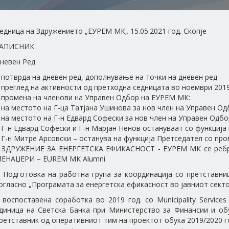
едница на Здружението „ЕУРЕМ МК„ 15.05.2021 год. Скопје
АПИСНИК
невен Ред
 потврда на дневен ред, дополнување на точки на дневен ред
 преглед на активности од претходна седницата во ноември 2019
 промена на членови на Управен Одбор на ЕУРЕМ МК:
 на местото на Г-ца Татјана Ушинова за нов член на Управен Од
 на местото на Г-н Едвард Софески за нов член на Управен Одбо
 Г-н Едвард Софески и Г-н Марјан Ненов остануваат со функција
 Г-н Митре Арсовски – останува на функција Претседател со пр
 ЗДРУЖЕНИЕ ЗА ЕНЕРГЕТСКА ЕФИКАСНОСТ - ЕУРЕМ МК се реб
ЕНАЏЕРИ – EUREM MK Alumni
. Подготовка на работна група за координација со претставн
огласно „Програмата за енергетска ефикасност во јавниот сект
 воспоставена соработка во 2019 год. со Municipality Service
диница на Светска Банка при Министерство за Финансии и об
ретставник од оперативниот тим на проектот обука 2019/2020 г