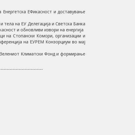
а Енергетска ЕФикасност и доставување
и тела на ЕУ Делегација и Светска Банка
касност и обновливи извори на енергија
ици на Стопански Комори, организации и
онференција на ЕУРЕМ Конзорциум во мај
а Зелениот Климатски Фонд и формирање
-----------------------------