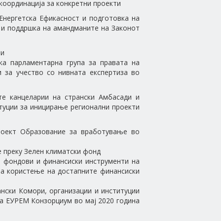
 координација за конкретни проекти
 Енергетска Ефикасност и подготовка на
 и поддршка на амандманите на Законот
ни
ка парламентарна група за правата на
и за учество со нивната експертиза во
те канцеларии на странски Амбасади и
туции за иницирање регионални проекти
проект Образование за вработување во
е преку Зелен климатски фонд
ки фондови и финансиски инструменти на
за користење на достапните финансиски
ански Комори, организации и институции
на ЕУРЕМ Конзорциум во мај 2020 година