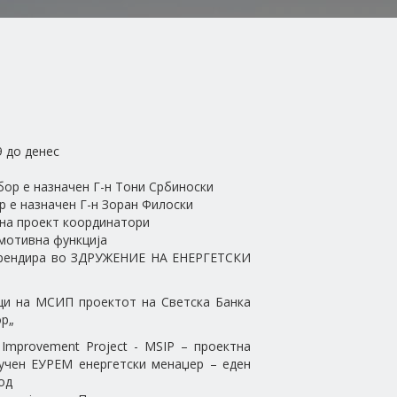
 до денес
бор е назначен Г-н Тони Србиноски
р е назначен Г-н Зоран Филоски
 на проект координатори
омотивна функција
рендира во ЗДРУЖЕНИЕ НА ЕНЕРГЕТСКИ
ици на МСИП проектот на Светска Банка
ор„
s Improvement Project - MSIP – проектна
учен ЕУРЕМ енергетски менаџер – еден
од