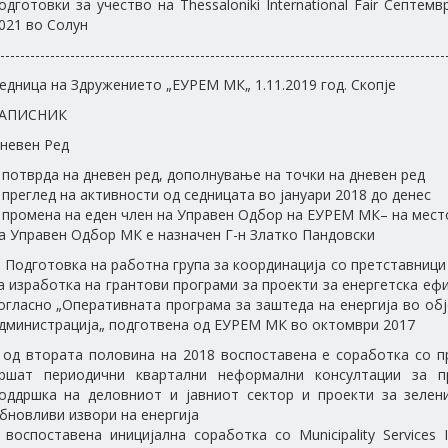
одготовки за учество на Thessaloniki International Fair Септе
021 во Солун
-----------------------------------------------------------------------------------------
едница на Здружението „ЕУРЕМ МК„ 1.11.2019 год. Скопје
АПИСНИК
невен Ред
 потврда на дневен ред, дополнување на точки на дневен ред
 преглед на активности од седницата во јануари 2018 до денес
 промена на еден член на Управен Одбор на ЕУРЕМ МК– на место
а Управен Одбор МК е назначен Г-н Златко Пандовски
. Подготовка на работна група за координација со претставници 
а изработка на грантови програми за проекти за енергетска еф
огласно „Оперативната програма за заштеда на енергија во обј
дминистрација„ подготвена од ЕУРЕМ МК во октомври 2017
 од втората половина на 2018 воспоставена е соработка со п
ршат периодични квартални неформални консултации за 
оддршка на деловниот и јавниот сектор и проекти за зелени
бновливи извори на енергија
 воспоставена иницијална соработка со Municipality Services