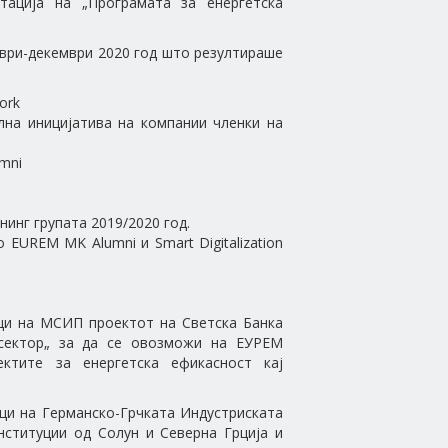
тација на „Програмата за енергетска
ември-декември 2020 год што резултираше
ork
јална иницијатива на компании членки на
mni
инг групата 2019/2020 год.
EUREM MK Alumni и Smart Digitalization
ици на МСИП проектот на Светска Банка
 сектор„ за да се овозможи на ЕУРЕМ
ктите за енергетска ефикасност кај
ици на Германско-Грчката Индустриската
нституции од Солун и Северна Грција и