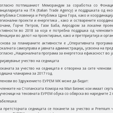
огласно потпишаниот Меморандум за соработка со Фонација
анцеларијата на ITA (Italian Trade Agency) и поддршката од е
епублика Словенија и Република Црна Гора, како и координациј
егионални проекти и енергетика , како и остварените координ
очани, Ѓорче Петров, Гази Баба, Аеродром за локални про
ктивности во 2018 за која е потребна поддршка од членовит
енаџери во делот на проектирање, како и претпријатија и орган
снова за планираните активности е „Оперативната програма 
окалната самоуправа и јавната администрација„ усвоена на пре
огласно „Националната програма за енергетска ефикасност во ј
ријавување учество на седницата
оканата за учество на седницата е отворена за сите членов
одишна чланарина за 2017 год.
ленови во Здружението ЕУРЕМ МК може да бидат:
 членките на Стопанската Комора на Мал Бизнис кои имаат се
 учесници на тековната ЕУРЕМ обука со обврска во наредните 2
абелешка:
а претстојната седницата се поканети за учество и Premium 