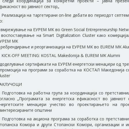
 следи координација за конкретни проекти – јавна презен
фикасност во јавниот сектор„
. Реализација на таргетирани on-line дебати во периодот септ
о:
 вмрежување на ЕУРЕМ МК во Green Social Entrepreneurship Netw
 воспоставување на Smart Digitalization Cluster како комерци
УРЕМ МК
 ребрендирање и реорганизација на ЕУРЕМ МК во EUREM MK Alu
. KICK-OFF MEETING: KOSTAL Makedonija & EUREM MK Alumni
 доделување сертификати на ЕУРЕМ енергетски менаџери од трен
 промоција на програми за соработка на КОСТАЛ Македонија со 
luster
АКЛУЧОЦИ
. Подготовка на работна група за координација со претставн
огласно „Програмата за енергетска ефикасност во јавниот
нергетските менаџери учество во проектирањето на прое
аинтересираните општини
. Подготовка на акциона програма за соработка со претставн
топанска Комора и други Стопански Комори, организации и и