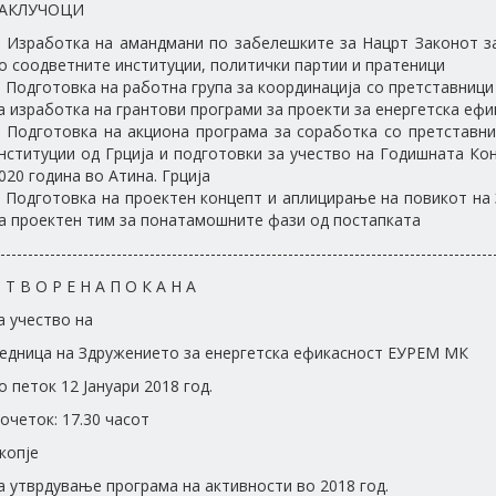
АКЛУЧОЦИ
. Изработка на амандмани по забелешките за Нацрт Законот з
о соодветните институции, политички партии и пратеници
. Подготовка на работна група за координација со претставници 
а изработка на грантови програми за проекти за енергетска ефи
. Подготовка на акциона програма за соработка со претставн
нституции од Грција и подготовки за учество на Годишната К
020 година во Атина. Грција
. Подготовка на проектен концепт и аплицирање на повикот н
а проектен тим за понатамошните фази од постапката
-----------------------------------------------------------------------------------------
 Т В О Р Е Н А П О К А Н А
а учество на
едница на Здружението за енергетска ефикасност ЕУРЕМ МК
о петок 12 Јануари 2018 год.
очеток: 17.30 часот
копје
а утврдување програма на активности во 2018 год.