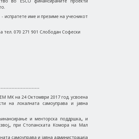
ство во ESCO финансираните проекти
то.
 - испратете име и презиме на учесникот
а тел. 070 271 901 Слободан Софески
--------------------------
ЕМ МК на 24 Октомври 2017 год. усвоена
кти на локалната самоуправа и јавна
финансирање и менторска поддршка„ и
азвој„ при Стопанската Комора на Мал
лната самоуправа и јавна администрација