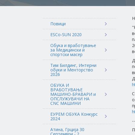
Н
Повици
"
в
ESCo-SUN 2020
п
Обука и вработување
за Медицински и
в
спортски масер
Д
Тим Билдинг, Интерни
п
обуки и Менторство
в
2026
Д
h
ОБУКА И
ВРАБОТУВАЊЕ
С
МАШИНО-БРАВАРИ и
ОПСЛУЖУВАЧИ НА
о
CNC МАШИНИ
п
h
ЕУРЕМ ОБУКА Конкурс
2024
--
Атина, Грција 30
П
Септември - 2