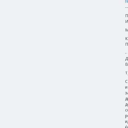
h
--
П
И
М
К
П
-
Д
Е
1
С
и
з
д
д
с
р
и
ќ