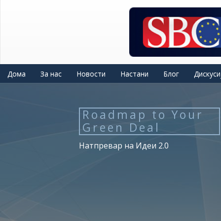
Skip
to
main
content
Дома
За нас
Новости
Настани
Блог
Дискуси
Roadmap to Your
Green Deal
Натпревар на Идеи 2.0