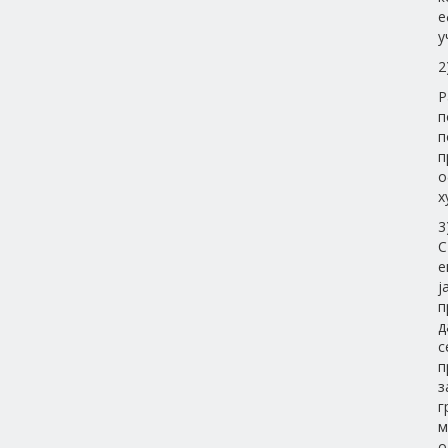
е
у
2
Р
п
п
п
о
х
3
С
е
ј
п
д
с
п
з
г
м
о