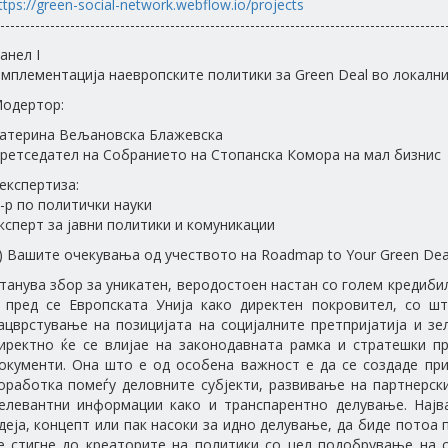
ttps://green-social-network.webflow.io/projects
-----------------------------------------------------------------------------------------
анел I
мплементација наевропските политики за Green Deal во локални
одертор:
атерина Вељановска Блажевска
ретседател на Собранието на Стопанска Комора на мал бизнис
 експертиза:
-р по политички науки
ксперт за јавни политики и комуникации
) Вашите очекувања од учеството на Roadmap to Your Green Dea
танува збор за уникатен, веродостоен настан со голем кредиби
 пред се Европската Унија како директен покровител, со ш
ацврстување на позицијата на социјалните претпријатија и зе
иректно ќе се влијае на законодавната рамка и стратешки п
окументи. Она што е од особена важност е да се создаде пр
оработка помеѓу деловните субјекти, развивање на партнерск
елевантни информации како и транспарентно делување. Најв
деја, концепт или пак насоки за идно делување, да биде потоа
е стигне до креаторите на политики со цел подобрување на 