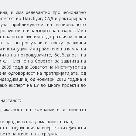
ина, и има релевантно професионално
зитетот во Питсбург, САД и докторирала
ржува приближување на националното
трошувачите и надзорот на пазарот. Има
та на потрошувачите до различни целни
ја на потрошувачите преку различни
ни институции. Има работено на кампањи
тита на потрошувачите, безбедност на
 сл.; Член е на Советот за заштита на
 2005 година; Советот на Институтот за
ена одговорност на претпријатијата, од
ндардизација) од ноември 2012 година и
ако експерт на ЕУ во многу проекти во
 настанот:
ефикасност на компаниите и нивната
се продаваат на домашниот пазар,
ста за купување на енергетски ефикасни
ањето на животната средина,