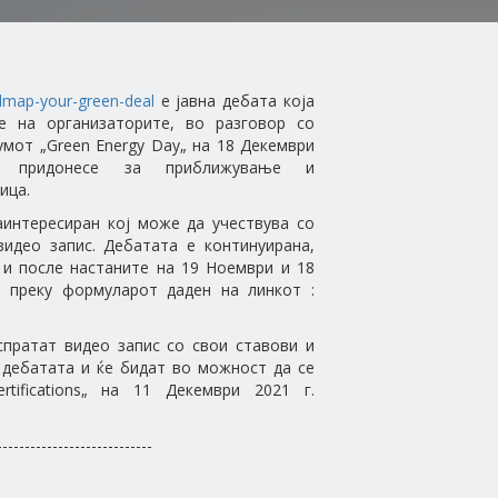
dmap-your-green-deal
е јавна дебата која
е на организаторите, во разговор со
умот „Green Energy Day„ на 18 Декември
придонесе за приближување и
ица.
аинтересиран кој може да учествува со
идео запис. Дебатата е континуирана,
 и после настаните на 19 Ноември и 18
а преку формуларот даден на линкот :
пратат видео запис со свои ставови и
 дебатата и ќе бидат во можност да се
rtifications„ на 11 Декември 2021 г.
----------------------------