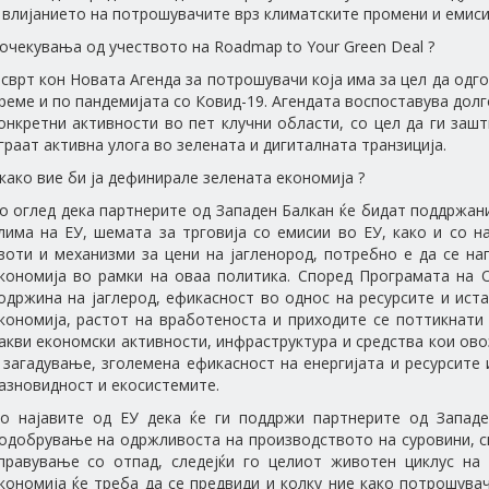
 влијанието на потрошувачите врз климатските промени и емиси
 очекувања од учеството на Roadmap to Your Green Deal ?
сврт кон Новата Агенда за потрошувачи која има за цел да одг
реме и по пандемијата со Ковид-19. Агендата воспоставува долг
онкретни активности во пет клучни области, со цел да ги заш
граат активна улога во зелената и дигиталната транзиција.
 како вие би ја дефинирале зелената економија ?
о оглед дека партнерите од Западен Балкан ќе бидат поддржан
лима на ЕУ, шемата за трговија со емисии во ЕУ, како и со 
воти и механизми за цени на јагленород, потребно е да се н
кономија во рамки на оваа политика. Според Програмата на 
одржина на јаглерод, ефикасност во однос на ресурсите и иста
кономија, растот на вработеноста и приходите се поттикнати
акви економски активности, инфраструктура и средства кои ов
 загадување, зголемена ефикасност на енергијата и ресурсит
азновидност и екосистемите.
о најавите од ЕУ дека ќе ги поддржи партнерите од Западе
одобрување на одржливоста на производството на суровини, 
правување со отпад, следејќи го целиот животен циклус на 
кономија ќе треба да се предвиди и колку ние како потрошувач