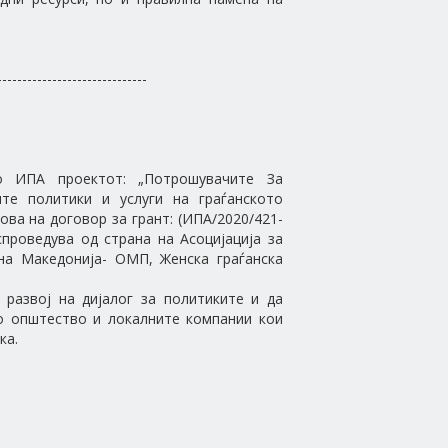
------------------------------
о ИПА проектот: „Потрошувачите За
те политики и услуги на граѓанското
ова на договор за грант: (ИПА/2020/421-
спроведува од страна на Асоцијација за
 на Македонија- ОМП, Женска граѓанска
развој на дијалог за политиките и да
то општество и локалните компании кои
ка.