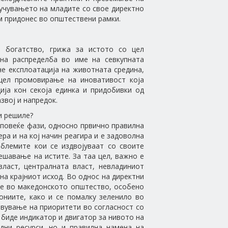
лучувањето на младите со свое директно
м придонес во општествени рамки.
 богатство, грижа за истото со цел
тна распределба во име на севкупната
не експлоатација на животната средина,
 цел промовирање на иновативост која
ија кон секоја единка и придобивки од
звој и напредок.
и решиле?
о повеќе фази, односно првично правилна
ера и на кој начин реагира и е задоволна
облемите кои се издвојуваат со своите
решавање на истите. За таа цел, важно е
власт, централната власт, невладиниот
на крајниот исход. Во однос на директни
ите во македонското општество, особено
ониите, како и се помалку зеленило во
авување на приоритети во согласност со
 биде индикатор и двигатор за нивото на
дни ресурси, но и правилна намена на