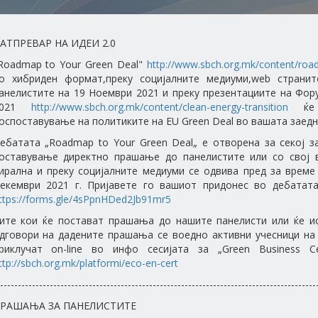
АТПРЕВАР НА ИДЕИ 2.0
Roadmap to Your Green Deal"
http://www.sbch.org.mk/content/roa
о хибриден формат,преку социјалните медиуми,web странит
анелистите на 19 Ноември 2021 и преку презентациите на Фор
2021
http://www.sbch.org.mk/content/clean-energy-transition
ќе 
оспоставување на политиките на EU Green Deal во вашата заедн
ебатата „Roadmap to Your Green Deal„ е отворена за секој з
оставување директно прашање до панелистите или со свој в
ирална и преку социјалните медиуми се одвива пред за време
екември 2021 г. Пријавете го вашиот придонес во дебатат
ttps://forms.gle/4sPpnHDed2Jb91mr5
ите кои ќе постават прашања до нашите панелисти или ќе ис
дговори на дадените прашања се воедно активни учесници на
риклучат on-line во инфо сесијата за „Green Business Ce
ttp://sbch.org.mk/platformi/eco-en-cert
-----------------------------------------------------------------------------------------
РАШАЊА ЗА ПАНЕЛИСТИТЕ