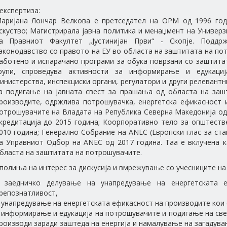
 експертиза:
аријана Лончар Велкова е претседател на OPM од 1996 год
скуство; Магистрирала јавна политика и менаџмент на Универ
а Правниот Факултет „Јустинијан Први“ - Скопје. Подд
аконодавство со правото на ЕУ во областа на заштитата на по
аботено и испарачано програми за обука поврзани со заштита
рупи, спроведува активности за информирање и едукаци
инистерства, инспекциски органи, регулатори и други релевант
а подигање на јавната свест за прашања од областа на заш
роизводите, одржлива потрошувачка, енергетска ефикасност и
отрошувачите на Владата на Република Северна Македонија од
кредитација до 2015 година; Коорпоративно тело за општеств
010 година; Генерално Собрание на ANEC (Европски глас за ста
а Управниот Одбор на ANEC од 2017 година. Таа е вклучена к
бласта на заштитата на потрошувачите.
 полиња на интерес за дискусија и вмрежување со учесниците на
 заедничко делување на унапредување на енергетската 
репознатливост,
 унапредување на енергетската ефикасност на производите кои 
 информирање и едукација на потрошувачите и подигање на све
роизводи заради заштеда на енергија и намалување на загадув