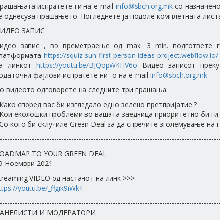
рашањaта испратете ги на e-mail
info@sbch.org.mk
со назначено,
е однесува прашањето. Погледнете ја подоле комплетната листа
ИДЕО ЗАПИС
идео запис , во времетраење од max. 3 min. подгответе 
латформата
https://squiz-sun-first-person-ideas-project.webflow.io/
а линкот
https://youtu.be/BJQopW4HV6o
Видео записот преку
одаточни фајлови испратете ни го на e-mail
info@sbch.org.mk
о видеото одговорете на следните три прашања:
 Како според вас би изгледало едно зелено претпријатие ?
 Кои еколошки проблеми во вашата заедница приоритетно би ги 
 Со кого би склучиле Green Deal за да спречите зголемување на
-----------------------------------------------------------------------------------------
OADMAP TO YOUR GREEN DEAL
9 Ноември 2021
treaming VIDEO од настанот на линк >>>
ttps://youtu.be/_ffgik9iWk4
-----------------------------------------------------------------------------------------
АНЕЛИСТИ И МОДЕРАТОРИ