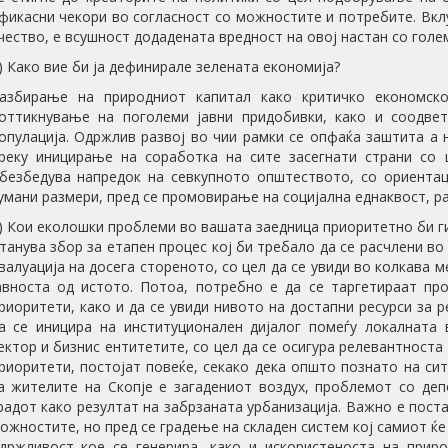
фикасни чекори во согласност со можностите и потребите. Вк
чество, е всушност додадената вредност на овој настан со голе
) Како вие би ја дефинирале зелената економија?
азбирање на природниот капитал како критичко економско
оттикнување на поголеми јавни придобивки, како и соодве
опулација. Одржлив развој во чии рамки се опфаќа заштита а 
реку иницирање на соработка на сите засегнати страни со
безбедува напредок на севкупното општеството, со ориентац
умани размери, пред се промовирање на социјална еднаквост, ра
) Кои еколошки проблеми во вашата заедница приоритетно би г
танува збор за етапен процес кој би требало да се расчлени в
валуација на досега стореното, со цел да се увиди во колкава м
авноста од истото. Потоа, потребно е да се таргетираат пр
риоритети, како и да се увиди нивото на достапни ресурси за 
а се иницира на институционален дијалог помеѓу локалната 
ектор и бизнис ентитетите, со цел да се осигура релевантноста 
риоритети, постојат повеќе, секако дека општо познато на с
а жителите на Скопје е загадениот воздух, проблемот со деп
радот како резултат на забрзаната урбанизација. Важно е пост
ожностите, но пред се градење на складен систем кој самиот ќе
држливост кое се генерира, како и искористеноста на приро