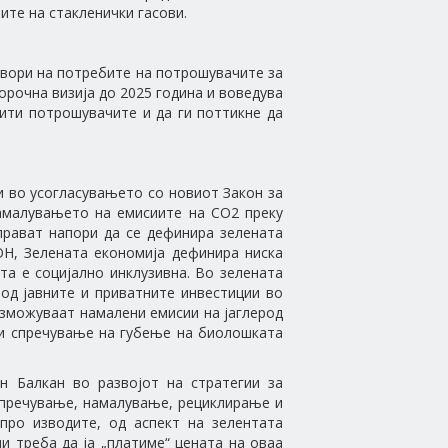
ите на стакленички гасови.
овори на потребите на потрошувачите за
орочна визија до 2025 година и воведува
тити потрошувачите и да ги поттикне да
и во усогласувањето со новиот Закон за
намалувањето на емисиите на CO2 преку
аправат напори да се дефинира зелената
ОН, Зелената економија дефинира ниска
та е социјално инклузивна. Во зелената
 од јавните и приватните инвестиции во
озможуваат намалени емисии на јаглерод
е и спречување на губење на биолошката
н Балкан во развојот на стратегии за
спречување, намалување, рециклирање и
про изводите, од аспект на зелентата
и треба да ја „платиме“ цената на оваа