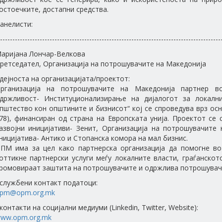
остоечките, достапни средства.
анелисти:
-----------------------------------------------------------------------------------------
аријана Лончар-Велкова
ретседател, Организација на потрошувачите на Македонија
 дејноста на организацијата/проектот:
рганизација на потрошувачите на Македонија партнер в
држливост- Институционализирање на дијалогот за локални
пштество кон општините и бизнисот“ кој се спроведува врз осн
78), финансиран од страна на Европската унија. Проектот се 
азвојни иницијативи- Зенит, Организација на потрошувачите
ницијатива- Антико и Стопанска комора на мал бизнис.
ПМ има за цел како партнерска организација да помогне во 
оттикне партнерски услуги меѓу локалните власти, граѓанско
ромовираат заштита на потрошувачите и одржлива потрошувач
 службени контакт податоци:
pm@opm.org.mk
 контакти на социјални медиуми (Linkedin, Twitter, Website):
ww.opm.org.mk