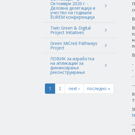
Октомври 2020 г. -
П
Деловна делегација и
с
учество на годишна
EUREM конференција
В
Twin Green & Digital
В
Project Initiatives
п
н
Green MiCred Pathways
п
Project
В
ПОВИК за изработка
на апликации за
-
финансирање
-
реконструирање
-
--
1
2
next ›
последно »
R
1
S
h
--
П