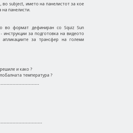
 во subject, името на панелистот за кое
 на панелисти.
го во формат дефиниран со Squiz Sun
- инструкции за подготовка на видеото
 апликациите за трансфер на големи
решиле и како ?
 глобалната температура ?
---------------------------
-----------------------------