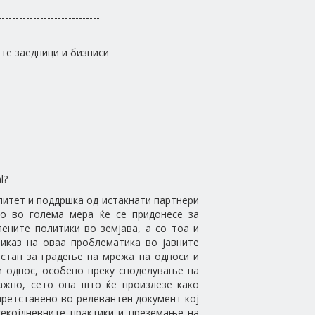
-----------------------------
те заедници и бизниси
l?
литет и поддршка од истакнати партнери
то во голема мера ќе се придонесе за
лените политики во земјава, а со тоа и
риказ на оваа проблематика во јавните
истап за градење на мрежа на односи и
и однос, особено преку споделување на
ажно, сето она што ќе произлезе како
 претставено во релевантен документ кој
секојдневните практики и преземање на