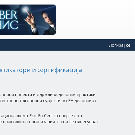
Логирај се
рификатори и сертификација
ворни проекти и одржливи деловни практики
тествено одговорни субјекти во ЕУ деловниот
кациона шема Eco-En Cert за енергетска
е практики на организациите кои се однесуваат