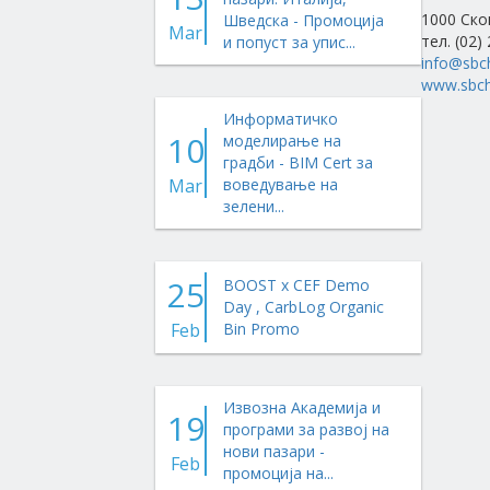
1000 Ско
Шведска - Промоција
Mar
тел. (02)
и попуст за упис...
info@sbc
www.sbch
Информатичко
10
моделирање на
градби - BIM Cert за
Mar
воведување на
зелени...
25
BOOST x CEF Demo
Day , CarbLog Organic
Feb
Bin Promo
Извозна Академија и
19
програми за развој на
нови пазари -
Feb
промоција на...