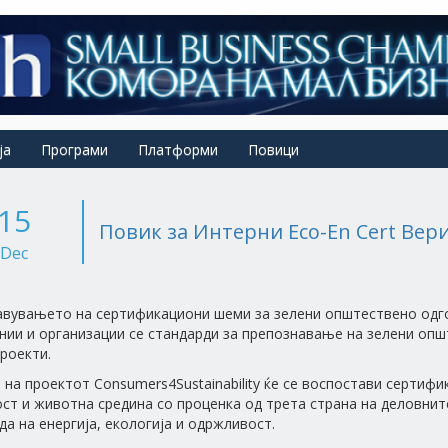
ја
Програми
Платформи
Повици
15
Повик за Интерни Eco-En Cert Ве
Dec
вувањето на сертификациони шеми за зелени општествено одго
нии и организации се стандарди за препознавање на зелени опш
проекти.
 на проектот Consumers4Sustainability ќе се воспостави сертифи
ст и животна средина со проценка од трета страна на деловнит
да на енергија, екологија и одржливост.