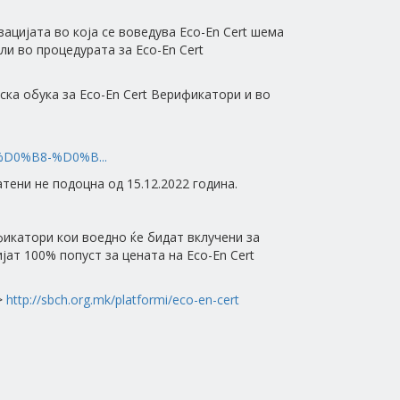
ацијата во која се воведува Eco-En Cert шема
ли во процедурата за Eco-En Cert
ка обука за Eco-En Cert Верификатори и во
%D0%B8-%D0%B...
ени не подоцна од 15.12.2022 година.
фикатори кои воедно ќе бидат вклучени за
ат 100% попуст за цената на Eco-En Cert
>
http://sbch.org.mk/platformi/eco-en-cert