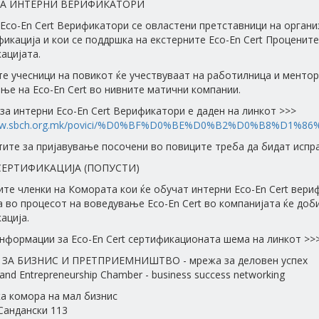
ЗА ИНТЕРНИ ВЕРИФИКАТОРИ
Eco-En Cert Верификатори се овластени претставници на организ
фикација и кои се поддршка на екстерните Eco-En Cert Процените
ацијата.
е учесници на повикот ќе учествуваат на работилница и менторс
ње на Eco-En Cert во нивните матични компании.
за интерни Eco-En Cert Верификатори е даден на линкот >>>
www.sbch.org.mk/povici/%D0%BF%D0%BE%D0%B2%D0%B8%D1%86
ите за пријавување посочени во повиците треба да бидат испрат
СЕРТИФИКАЦИЈА (ПОПУСТИ)
те членки на Комората кои ќе обучат интерни Eco-En Cert вери
 во процесот на воведување Eco-En Cert во компанијата ќе добиј
ација.
нформации за Eco-En Cert сертификационата шема на линкот >>
ЗА БИЗНИС И ПРЕТПРИЕМНИШТВО - мрежа за деловен успех
and Entrepreneurship Chamber - business success networking
а комора на мал бизнис
 Сандански 113