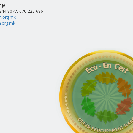
пје
 244 8077, 070 223 686
h.org.mk
.org.mk