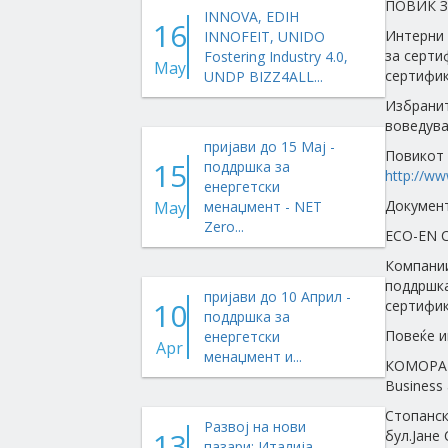
ПОВИК 
INNOVA, EDIH
16
Интерни 
INNOFEIT, UNIDO
за серти
Fostering Industry 4.0,
May
сертифик
UNDP BIZZ4ALL...
Избранит
воведува
пријави до 15 Мај -
Повикот 
15
поддршка за
http://
енергетски
Документ
May
менаџмент - NET
Zero...
ECO-EN 
Компании
поддршка
пријави до 10 Април -
10
сертифик
поддршка за
Повеќе и
енергетски
Apr
менаџмент и...
КОМОРА 
Business 
Стопанск
Развој на нови
13
бул.Јане
пазари: Италија,