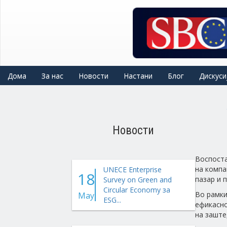
Skip
to
main
content
Дома
За нас
Новости
Настани
Блог
Дискуси
Новости
Воспоста
на компа
UNECE Enterprise
18
пазар и 
Survey on Green and
Circular Economy за
Во рамки
May
ESG...
ефикасно
на заште