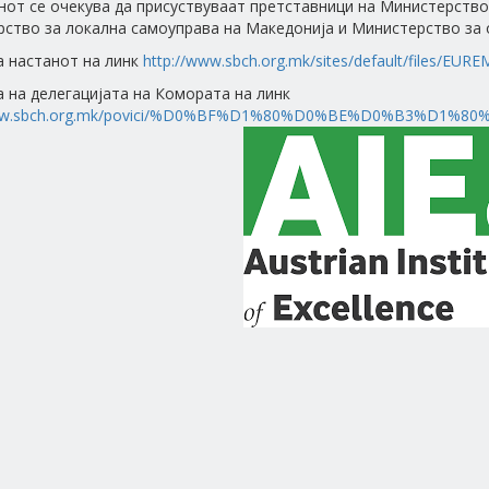
нот се очекува да присуствуваат претставници на Министерствот
ство за локална самоуправа на Македонија и Министерство за о
а настанот на линк
http://www.sbch.org.mk/sites/default/files/EURE
 на делегацијата на Комората на линк
www.sbch.org.mk/povici/%D0%BF%D1%80%D0%BE%D0%B3%D1%80