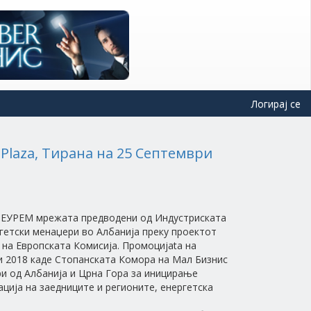
Логирај се
Plaza, Тирана на 25 Септември
 во ЕУРЕМ мрежата предводени од Индустриската
ргетски менаџери во Албанија преку проектот
 на Европската Комисија. Промоцијаta на
и 2018 каде Стопанската Комора на Мал Бизнис
и од Албанија и Црна Гора за иницирање
ција на заедниците и регионите, енергетска