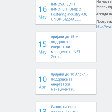
На наста
INNOVA, EDIH
16
Министер
INNOFEIT, UNIDO
Агенда н
Fostering Industry 4.0,
May
UNDP BIZZ4ALL...
Програма
http://
пријави до 15 Мај -
15
поддршка за
енергетски
May
менаџмент - NET
Zero...
пријави до 10 Април -
10
поддршка за
енергетски
Apr
менаџмент и...
Развој на нови
13
пазари: Италија,