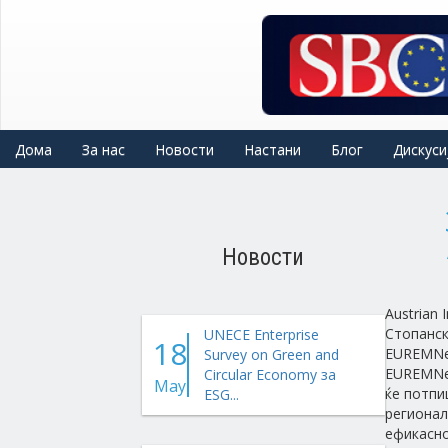
Skip
to
main
content
Дома
За нас
Новости
Настани
Блог
Дискуси
Новости
Austrian
Стопанск
UNECE Enterprise
18
EUREMNex
Survey on Green and
EUREMNex
Circular Economy за
May
ќе потпи
ESG...
регионал
ефикасно