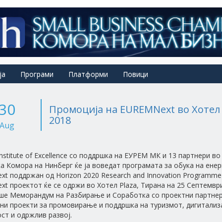
ја
Програми
Платформи
Повици
30
Промоција на EUREMNext во Хотел 
2018
Aug
 Institute of Excellence со поддршка на ЕУРЕМ МК и 13 партнери
а Комора на Нинберг ќе ја воведат програмата за обука на ене
t поддржан од Horizon 2020 Research and Innovation Programme
t проектот ќе се одржи во Хотел Plaza, Тирана на 25 Септемвр
ше Меморандум на Разбирање и Соработка со проектни партнер
ни проекти за промовирање и поддршка на туризмот, дигитализа
ст и одржлив развој.