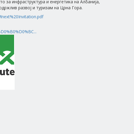
о за инфраструктура и енергетика на Албанија,
држлив развој и туризам на Црна Гора.
Mnext%20Invitation.pdf
%D0%B0%D0%BC...