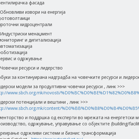
 вентилирачка фасада
 Обновливи извори на енергија
 фотоволтаици
 проточни хидроцентрали
. Индустриски менаџмент
мониторинг и дигитализација
автоматизација
роботизација
 сервис и одржување
 Човечки ресурси и лидерство
обуки за континуирана надградба на човечките ресурси и лидер
дерски модели за продултивни човечки ресурси , линк >>>
ttp://www.sbch.org.mk/novosti/%D0%BC%D0%BE%D1%82%D0%B
дерски потенцијали и вештини , линк >>>
ttp://www.sbch.org.mk/content/%D0%BB%D0%B8%D0%B4%D0%B
 менторство и поддршка од експерти во мрежата на енергетски 
оизводство, одржување, управување со објектите (building/facil
 креирање одржливи системи и бизнис трансформација