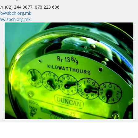
л. (02) 244 8077, 070 223 686
fo@sbch.org.mk
ww.sbch.org.mk