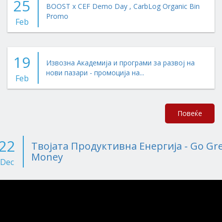
25
BOOST x CEF Demo Day , CarbLog Organic Bin
Promo
Feb
19
Извозна Академија и програми за развој на
нови пазари - промоција на...
Feb
Повеќе
22
Твојата Продуктивна Енергија - Go Gr
Money
Dec