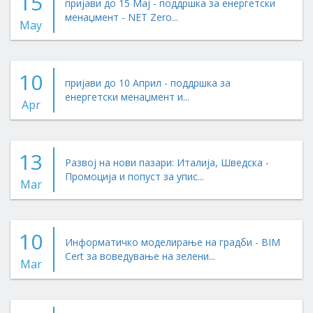
15
пријави до 15 Мај - поддршка за енергетски
менаџмент - NET Zero...
May
10
пријави до 10 Април - поддршка за
енергетски менаџмент и...
Apr
13
Развој на нови пазари: Италија, Шведска -
Промоција и попуст за упис...
Mar
10
Информатичко моделирање на градби - BIM
Cert за воведување на зелени...
Mar