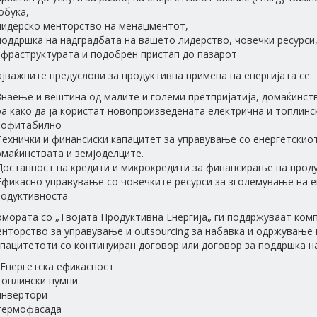
обука,
 лидерско менторство на менаџментот,
поддршка на надградбата на вашето лидерство, човечки ресурси
нфраструктурата и подобрен пристап до пазарот
јважните предуслови за продуктивна примена на енергијата се:
Знаење и вештина од малите и големи претпријатија, домаќинст
а како да ја користат новопроизведената електрична и топлинс
рофитабилно
Технички и финансиски капацитет за управување со енергетскио
омаќинствата и земјоделците.
Достапност на кредити и микрокредити за финансирање на проду
Ефикасно управување со човечките ресурси за зголемување на е
родуктивноста
мората со „Твојата Продуктивна Енергија„ ги поддржуваат ком
нторство за управување и outsourcing за набавка и одржување 
пацитетоти со континуиран договор или договор за поддршка на
 Енергетска ефикасност
топлински пумпи
инвертори
 термофасада