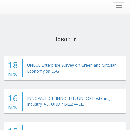
Skip
to
Toggl
main
navig
content
Новости
18
UNECE Enterprise Survey on Green and Circular
Economy за ESG...
May
16
INNOVA, EDIH INNOFEIT, UNIDO Fostering
Industry 4.0, UNDP BIZZ4ALL...
May