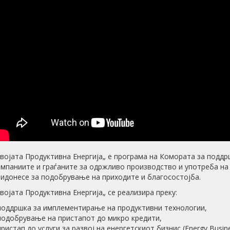
војата Продуктивна Енергија„ е програма на Комората за поддр
мпаниите и граѓаните за одржливо производство и употреба на 
ридонесе за подобрување на приходите и благосостојба.
војата Продуктивна Енергија„ се реализира преку:
 поддршка за имплементирање на продуктивни технологии,
подобрување на пристапот до микро кредити,
пристап до услуги за развој на енергетскиот бизнис (Energy Busin