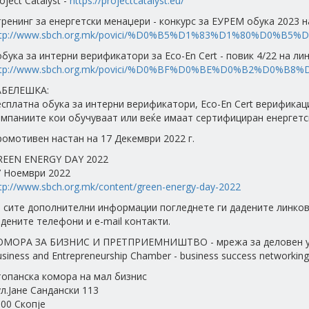
oject Catalyst -
https://projectcatalyst.eu/
тренинг за енергетски менаџери - конкурс за ЕУРЕМ обука 2023 н
ttp://www.sbch.org.mk/povici/%D0%B5%D1%83%D1%80%D0%B5%
обука за интерни верификатори за Eco-En Cert - повик 4/22 на ли
ttp://www.sbch.org.mk/povici/%D0%BF%D0%BE%D0%B2%D0%B8%
АБЕЛЕШКА:
сплатна обука за интерни верификатори, Eco-En Cert верификац
омпаниите кои обучуваат или веќе имаат сертифициран енергет
омотивен настан на 17 Декември 2022 г.
REEN ENERGY DAY 2022
7 Ноември 2022
tp://www.sbch.org.mk/content/green-energy-day-2022
а сите дополнителни информации погледнете ги дадените линков
дените телефони и e-mail контакти.
ОМОРА ЗА БИЗНИС И ПРЕТПРИЕМНИШТВО - мрежа за деловен у
siness and Entrepreneurship Chamber - business success networking
топанска комора на мал бизнис
л.Јане Сандански 113
00 Скопје