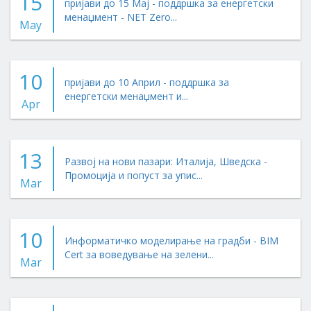
15
пријави до 15 Мај - поддршка за енергетски
менаџмент - NET Zero...
May
10
пријави до 10 Април - поддршка за
енергетски менаџмент и...
Apr
13
Развој на нови пазари: Италија, Шведска -
Промоција и попуст за упис...
Mar
10
Информатичко моделирање на градби - BIM
Cert за воведување на зелени...
Mar