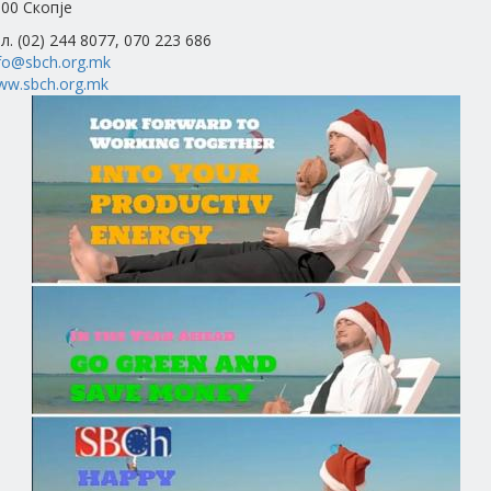
00 Скопје
л. (02) 244 8077, 070 223 686
fo@sbch.org.mk
ww.sbch.org.mk