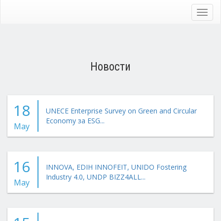
Skip
to
Toggl
main
navig
content
Новости
18
UNECE Enterprise Survey on Green and Circular
Economy за ESG...
May
16
INNOVA, EDIH INNOFEIT, UNIDO Fostering
Industry 4.0, UNDP BIZZ4ALL...
May