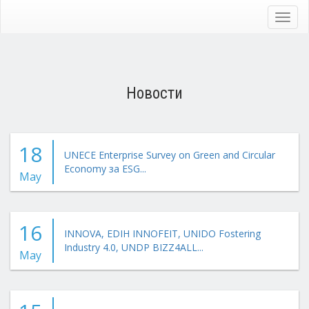
Skip
to
Toggl
main
navig
content
Новости
18
UNECE Enterprise Survey on Green and Circular
Economy за ESG...
May
16
INNOVA, EDIH INNOFEIT, UNIDO Fostering
Industry 4.0, UNDP BIZZ4ALL...
May