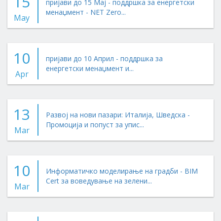
15
пријави до 15 Мај - поддршка за енергетски
менаџмент - NET Zero...
May
10
пријави до 10 Април - поддршка за
енергетски менаџмент и...
Apr
13
Развој на нови пазари: Италија, Шведска -
Промоција и попуст за упис...
Mar
10
Информатичко моделирање на градби - BIM
Cert за воведување на зелени...
Mar