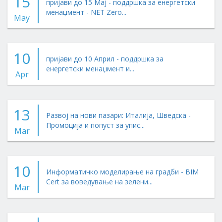
15
пријави до 15 Мај - поддршка за енергетски
менаџмент - NET Zero...
May
10
пријави до 10 Април - поддршка за
енергетски менаџмент и...
Apr
13
Развој на нови пазари: Италија, Шведска -
Промоција и попуст за упис...
Mar
10
Информатичко моделирање на градби - BIM
Cert за воведување на зелени...
Mar