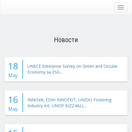
Skip
to
Toggl
main
navig
content
Новости
18
UNECE Enterprise Survey on Green and Circular
Economy за ESG...
May
16
INNOVA, EDIH INNOFEIT, UNIDO Fostering
Industry 4.0, UNDP BIZZ4ALL...
May