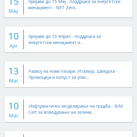
15
пријави до 15 Мај - поддршка за енергетски
менаџмент - NET Zero...
May
10
пријави до 10 Април - поддршка за
енергетски менаџмент и...
Apr
13
Развој на нови пазари: Италија, Шведска -
Промоција и попуст за упис...
Mar
10
Информатичко моделирање на градби - BIM
Cert за воведување на зелени...
Mar