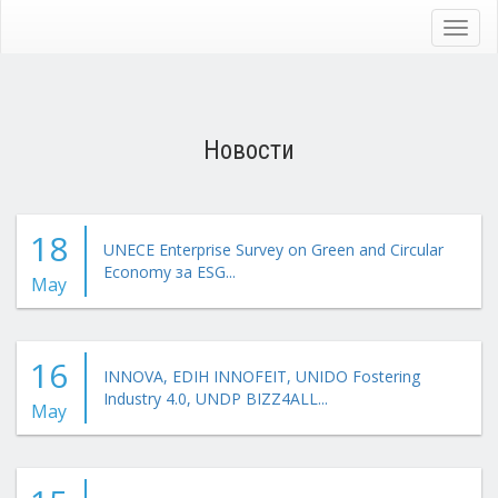
Skip
to
Toggl
main
navig
content
Новости
18
UNECE Enterprise Survey on Green and Circular
Economy за ESG...
May
16
INNOVA, EDIH INNOFEIT, UNIDO Fostering
Industry 4.0, UNDP BIZZ4ALL...
May