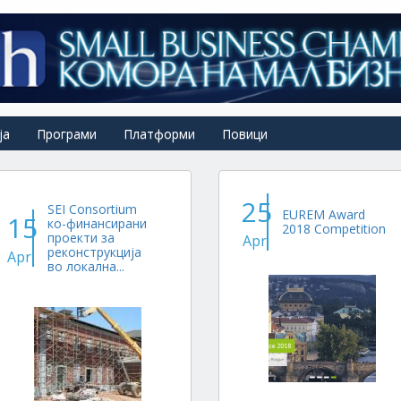
ја
Програми
Платформи
Повици
25
SEI Consortium
EUREM Award
15
ко-финансирани
2018 Competition
проекти за
Apr
реконструкција
Apr
во локална...