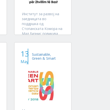
Институт за развој на
заедницата во
поддршка од
Стопанската Комора на
Мал Бизнис повикува
учество на
претставници на
граѓански организации
13
за учество на обуки за:
Sustainable,
Green & Smart
- Лобирање и
May
застапување,
Транспарентност и
отчетност 2-4 Мај 2018,
Крушево
- Стратешко
планирање...