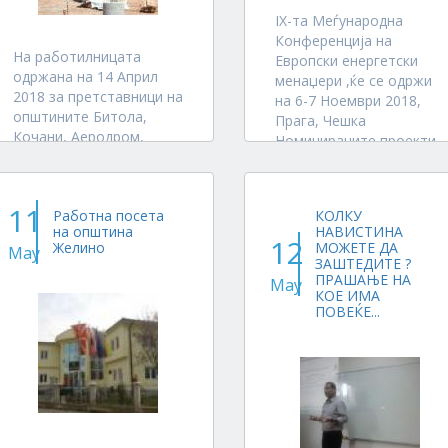
IX-та Меѓународна
Конференција на
На работилницата
Европски енергетски
одржана на 14 Април
менаџери ,ќе се одржи
2018 за претставници на
на 6-7 Ноември 2018,
општините Битола,
Прага, Чешка
Кочани, Аеродром,
Номинираните проекти
Ѓорче Петров, Прилеп,
ќе бидат испратени до
Желино, Дебар , SEI
EUREM Consortium за
Consortium ги
потенцијална можност
11
Работна посета
КОЛКУ
промовираше
да бидат наградени на
на општина
НАВИСТИНА
партнерите Trimo Group
претстојната
12
Желино
МОЖЕТЕ ДА
May
и Efix Electrical
конференција во Прага
ЗАШТЕДИТЕ ?
претставници на опрема
ПРАШАЊЕ НА
на 7 Ноември 2018 г...
May
КОЕ ИМА
за приоритетни проекти
ПОВЕЌЕ...
за реконструкција се...