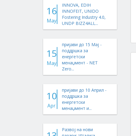
INNOVA, EDIH
16
INNOFEIT, UNIDO
Fostering Industry 4.0,
May
UNDP BIZZ4ALL...
пријави до 15 Мај -
15
поддршка за
енергетски
May
менаџмент - NET
Zero...
пријави до 10 Април -
10
поддршка за
енергетски
Apr
менаџмент и...
Развој на нови
13
пазари: Италија,