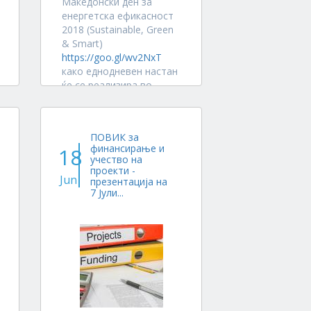
Македонски ден за
енергетска ефикасност
2018 (Sustainable, Green
& Smart)
https://goo.gl/wv2NxT
како еднодневен настан
ќе се реализира во
Скопје на 18 Maj 2018 г.
во организација на
Стопанската Комора на
ПОВИК за
Мал Бизнис на РМ и
финансирање и
18
Здружението...
учество на
проекти -
Jun
презентација на
7 Јули...