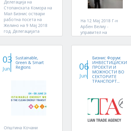
Делегација на
Стопанската Комора на
Мал Бизнис оствари
работна посета на
На 12 Мај 2018 Г-н
Желино на 9 Мај 2018
Арбен Велиу -
год. Делегацијата
управител на
предводена од
Инжеинеринг АГ -
Претседателот на
Кичево компанија за
Комората Г-н Слободан
проектирање, надзор и
Софески беше примена
изведба на објекти за
03
Sustainable,
Бизнис Форум:
од Градоначалникот на
енергетска ефикасност
Green & Smart
ИНВЕСТИЦИСКИ
06
Општина Желино Г-н
Regions
ПРОЕКТИ И
го реализира семинарот
Jun
МОЖНОСТИ ВО
Блерим Сејдиу.
„Греење со биомаса„
Jun
СЕКТОРИТЕ
Делегацијата оствари
https://goo.gl/JkSKk4
ТРАНСПОРТ...
посета на...
Серијата на
промотивни...
Општина Кочани