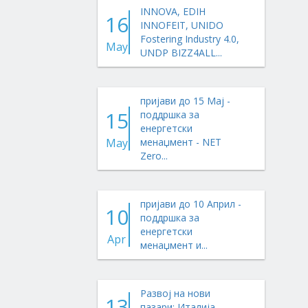
INNOVA, EDIH
16
INNOFEIT, UNIDO
Fostering Industry 4.0,
May
UNDP BIZZ4ALL...
пријави до 15 Мај -
15
поддршка за
енергетски
May
менаџмент - NET
Zero...
пријави до 10 Април -
10
поддршка за
енергетски
Apr
менаџмент и...
Развој на нови
13
пазари: Италија,