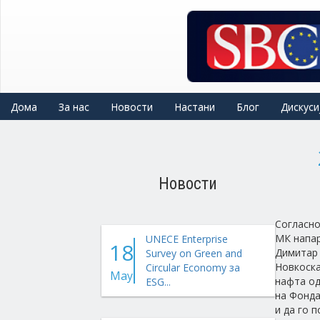
Skip
to
main
content
Дома
За нас
Новости
Настани
Блог
Дискуси
Новости
Согласно
МК напар
UNECE Enterprise
18
Димитар 
Survey on Green and
Новкоска
Circular Economy за
May
нафта од
ESG...
на Фонда
и да го 