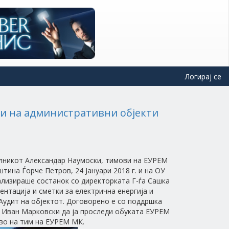
Логирај се
ки на административни објекти
лникот Александар Наумоски, тимови на ЕУРЕМ
тина Ѓорче Петров, 24 Јануари 2018 г. и на ОУ
еализираше состанок со директорката Г-ѓа Сашка
нтација и сметки за електрична енергија и
Аудит на објектот. Договорено е со поддршка
н Иван Марковски да ја проследи обуката ЕУРЕМ
тво на тим на ЕУРЕМ МК.