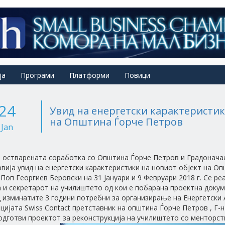
ја
Програми
Платформи
Повици
24
Увид на енергетски карактеристи
на Општина Ѓорче Петров
Jan
 остварената соработка со Општина Ѓорче Петров и Градонача
вија увид на енергетски карактеристики на новиот објект на Опш
Поп Георгиев Беровски на 31 Јануари и 9 Февруари 2018 г. Се р
 и секретарот на училиштето од кои е побарана проектна докуме
 изминатите 3 години потребни за организирање на Енергетски 
цијата Swiss Contact претставник на општина Ѓорче Петров , Г-
подготви проектот за реконструкција на училиштето со менторс