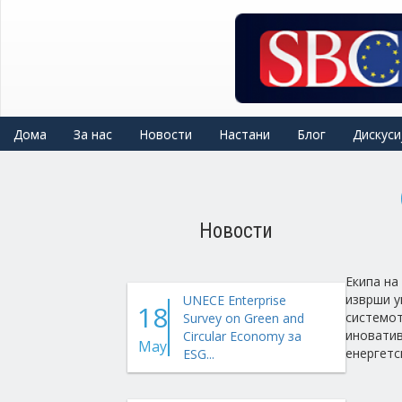
Skip
to
main
content
Дома
За нас
Новости
Настани
Блог
Дискуси
Новости
Екипа на
изврши у
UNECE Enterprise
18
системот
Survey on Green and
иноватив
Circular Economy за
May
енергетс
ESG...