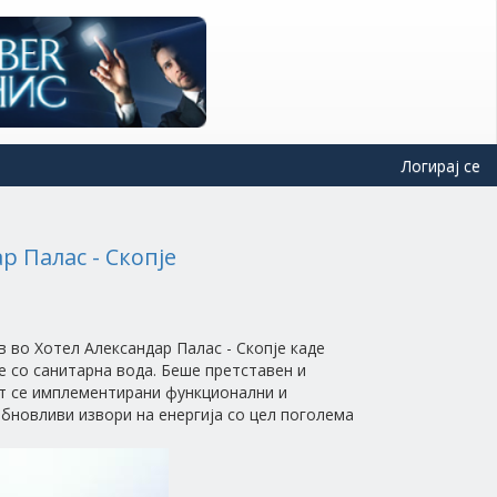
Логирај се
р Палас - Скопје
 во Хотел Александар Палас - Скопје каде
е со санитарна вода. Беше претставен и
от се имплементирани функционални и
обновливи извори на енергија со цел поголема