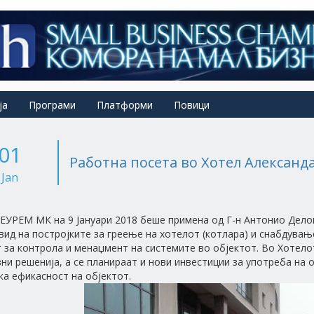
ја
Програми
Платформи
Повици
01
Работна посета во Хотел Александа
Jan
 ЕУРЕМ МК на 9 Јануари 2018 беше примена од Г-н Антонио Делов
вид на постројките за греење на хотелот (котлара) и снабдувањ
 за контрола и менаџмент на системите во објектот. Во Хотел
ни решенија, а се планираат и нови инвестиции за употреба на 
ка ефикасност на објектот.