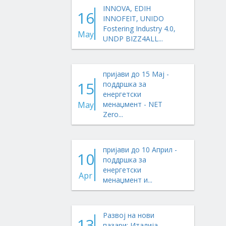
INNOVA, EDIH
16
INNOFEIT, UNIDO
Fostering Industry 4.0,
May
UNDP BIZZ4ALL...
пријави до 15 Мај -
15
поддршка за
енергетски
May
менаџмент - NET
Zero...
пријави до 10 Април -
10
поддршка за
енергетски
Apr
менаџмент и...
Развој на нови
13
пазари: Италија,