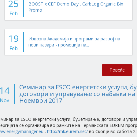
25
BOOST x CEF Demo Day , CarbLog Organic Bin
Promo
Feb
19
Извозна Академија и програми за развој на
нови пазари - промоција на...
Feb
Повеќе
Семинар за ESCO енергетски услуги, б
14
договори и управување со набавка на е
Ноември 2017
Nov
минар за ESCO енергетски услуги, буџетирање, договори и упра
нергијата се организира во рамките на Германската EUREM прог
ww.energymanager.eu
,
http://mk.eurem.net/
во Скопје во сабота 2