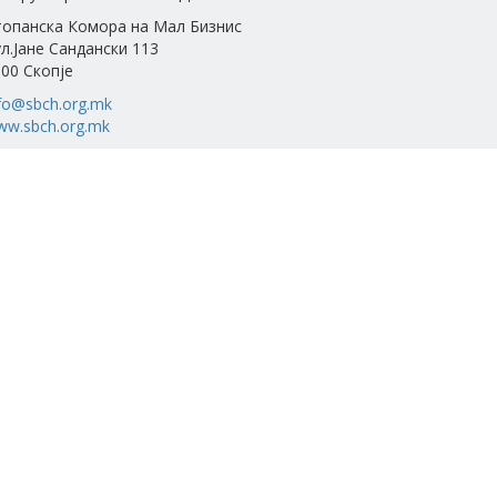
топанска Комора на Мал Бизнис
л.Јане Сандански 113
00 Скопје
fo@sbch.org.mk
ww.sbch.org.mk