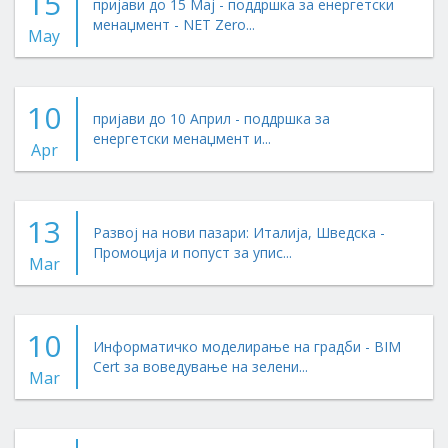
15
пријави до 15 Мај - поддршка за енергетски
менаџмент - NET Zero...
May
10
пријави до 10 Април - поддршка за
енергетски менаџмент и...
Apr
13
Развој на нови пазари: Италија, Шведска -
Промоција и попуст за упис...
Mar
10
Информатичко моделирање на градби - BIM
Cert за воведување на зелени...
Mar