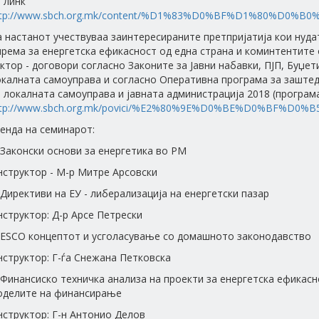
 линк
ttp://www.sbch.org.mk/content/%D1%83%D0%BF%D1%80%D0%B
 настанот учествуваа заинтересираните претпријатија кои нудат
рема за енергетска ефикасност од една страна и коминтентите 
ктор - договори согласно Законите за Јавни набавки, ПЈП, Буџ
калната самоуправа и согласно Оперативна програма за заштеда
 локалната самоуправа и јавната администрација 2018 (програм
ttp://www.sbch.org.mk/povici/%E2%80%9E%D0%BE%D0%BF%D0%
енда на семинарот:
 Законски основи за енергетика во РМ
нструктор - М-р Митре Арсовски
 Директиви на ЕУ - либерализација на енергетски пазар
структор: Д-р Арсе Петрески
. ESCO концептот и усголасување со домашното законодавство
структор: Г-ѓа Снежана Петковска
 Финансиско техничка анализа на проекти за енергетска ефикас
оделите на финансирање
нструктор: Г-н Антонио Делов