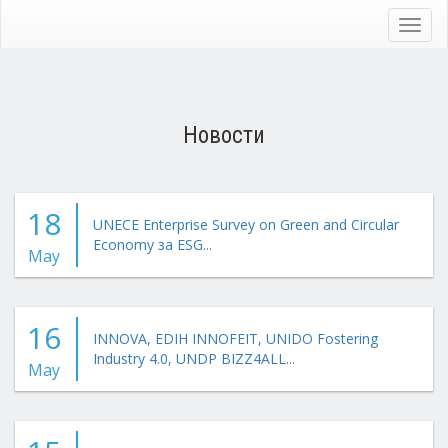
Skip
to
Toggl
main
navig
content
Новости
18
UNECE Enterprise Survey on Green and Circular
Economy за ESG...
May
16
INNOVA, EDIH INNOFEIT, UNIDO Fostering
Industry 4.0, UNDP BIZZ4ALL...
May