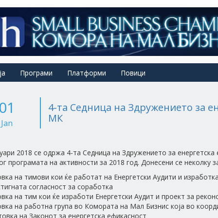
ја
Програми
Платформи
Повици
01
4-та Седница на Здружението за е
МК
Jan
нуари 2018 се одржа 4-та Седница на Здружението за енергетска
ог програмата на активности за 2018 год. Донесени се неколку з
овка на тимови кои ќе работат на Енергетски Аудити и изработк
стигната согласност за соработка
овка на тим кои ќе изработи Енергетски Аудит и проект за реко
овка на работна група во Комората на Мал Бизнис која во коорди
товка на Законот за енергетска ефикасност