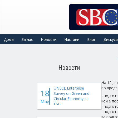
Skip
to
main
content
Дома
За нас
Новости
Настани
Блог
Дискуси
Новости
На 12 Ја
по предл
UNECE Enterprise
18
Survey on Green and
- подгот
Circular Economy за
кои е по
May
ESG...
- подгот
- подгот
за подго