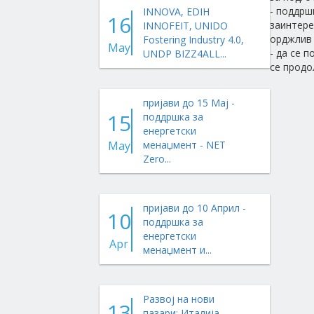
- поддрш
INNOVA, EDIH
16
заинтере
INNOFEIT, UNIDO
орджлив 
Fostering Industry 4.0,
May
- да се 
UNDP BIZZ4ALL...
се продо
пријави до 15 Мај -
15
поддршка за
енергетски
May
менаџмент - NET
Zero...
пријави до 10 Април -
10
поддршка за
енергетски
Apr
менаџмент и...
Развој на нови
13
пазари: Италија,