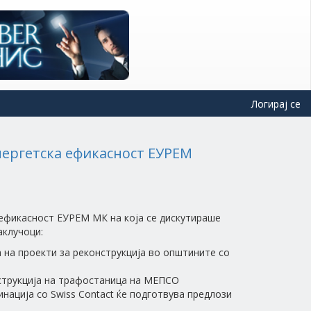
Логирај се
нергетска ефикасност ЕУРЕМ
 ефикасност ЕУРЕМ МК на која се дискутираше
аклучоци:
а на проекти за реконструкција во општините со
нструкција на трафостаница на МЕПСО
нација со Swiss Contact ќе подготвува предлози