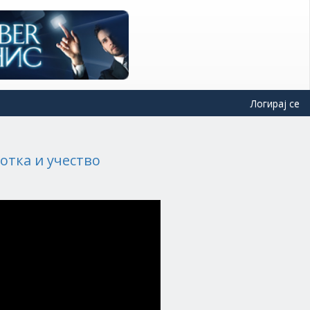
Логирај се
отка и учество