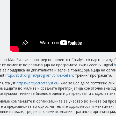
 на Мал Бизнис е партнер во проектот Catalyst со партнери од Ге
 ќе помогне во реализација на програмата Twin Green & Digital
h
 за поддршка на дигиталната и зелена трансформација на орган
ent
http://sbch.org.mk/programi/proexcellent
тренинг програмата.
 Catalyst
https://projectcatalyst.eu/
има за цел да го поттикне лич
мацијата во малите и средните претпријатија кон зголемена одр
дизајнираат нивните бизнис модели и да креираат и споделат зн
уваме компаниите и организациите за учество во анкета од прое
е и предизвиците во однос на темите одржливост и менаџмент.
ници на мали, средни и големи компании, граѓански организации,