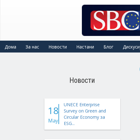
Skip
to
main
content
Дома
За нас
Новости
Настани
Блог
Дискуси
Новости
UNECE Enterprise
18
Survey on Green and
Circular Economy за
May
ESG...