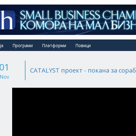
ја
Програми
Платформи
Повици
01
CATALYST проект - покана за сораб
Nov