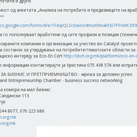
тетити и други.
кот од анкетата „Анализа на потребите и предизвиците на врабо
>>
docs.google.com/forms/d/e/1FAIpQLScEwovI4msXWeakFJv7FPxMCEK9L
а го пополнуваат вработени од сите профили и позиции (техничк
сираните компании и организации за учество во Catalyst проек
а состанок за утврдување на потребите/тематските области за 
циско интервју за Eco-En Cert
http://sbch.org.mk/platformi/eco-en-
е информации контактирајте ја Христина 075 438 576 или испрат
ЗА БИЗНИС И ПРЕТПРИЕМНИШТВО - мрежа за деловен успех
and Entrepreneurship Chamber - business success networking
а комора на мал бизнис
 Сандански 113
пје
 244 8077, 070 223 686
h.org.mk
.org.mk