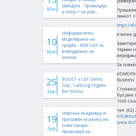
универзи
Шведска - Промоција
Mar
Прашални
и попуст за упис...
линкот >
https://
Информатичко
и може д
10
моделирање на
Заинтере
градби - BIM Cert за
термин н
Mar
воведување на
верифика
зелени...
За повеќ
КОМОРА 
25
BOOST x CEF Demo
Business 
Day , CarbLog Organic
Стопанск
Feb
Bin Promo
бул.Јане
1000 Ско
тел. (02)
Извозна Академија и
19
info@sbc
програми за развој на
www.sbch
нови пазари -
Feb
промоција на...