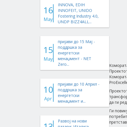
INNOVA, EDIH
16
INNOFEIT, UNIDO
Fostering Industry 4.0,
May
UNDP BIZZ4ALL...
пријави до 15 Мај -
15
поддршка за
енергетски
May
менаџмент - NET
Zero...
Комората
Проектот
Комората
ProExcell
пријави до 10 Април -
10
поддршка за
Проектот
енергетски
трансфор
Apr
менаџмент и...
да ги ре
Ги повик
потребит
Развој на нови
претстав
13
пазари: Италија,