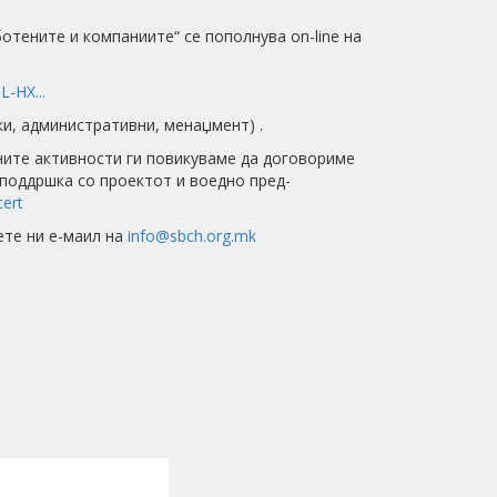
тените и компаниите“ се пополнува on-line на
-HX...
и, административни, менаџмент) .
тните активности ги повикуваме да договориме
поддршка со проектот и воедно пред-
cert
ете ни е-маил на
info@sbch.org.mk