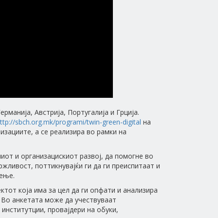
рманија, Австрија, Португалија и Грција.
ttp://sbch.org.mk/programi/twin-green-digital
на
изациите, а се реализира во рамки на
ниот и организацискиот развој, да помогне во
жливост, поттикнувајќи ги да ги преиспитаат и
аење.
ктот која има за цел да ги опфати и анализира
 Во анкетата може да учествуваат
 институтции, провајдери на обуки,