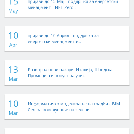
15
пријави до 15 Мај - поддршка за енергетски
менаџмент - NET Zero...
May
10
пријави до 10 Април - поддршка за
енергетски менаџмент и...
Apr
13
Развој на нови пазари: Италија, Шведска -
Промоција и попуст за упис...
Mar
10
Информатичко моделирање на градби - BIM
Cert за воведување на зелени...
Mar