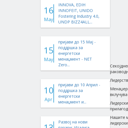
INNOVA, EDIH
16
INNOFEIT, UNIDO
Fostering Industry 4.0,
May
UNDP BIZZ4ALL...
пријави до 15 Мај -
15
поддршка за
енергетски
May
менаџмент - NET
Zero...
Секојдне
раководн
Лидерств
пријави до 10 Април -
10
Менаџери
поддршка за
вклучува
енергетски
Apr
менаџмент и...
Лидерски
прилагод
Нашите м
Развој на нови
лидерски
13
пазари: Италија,