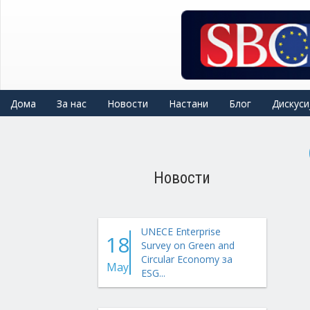
Skip
to
main
content
Дома
За нас
Новости
Настани
Блог
Дискуси
Новости
UNECE Enterprise
18
Survey on Green and
Circular Economy за
May
ESG...