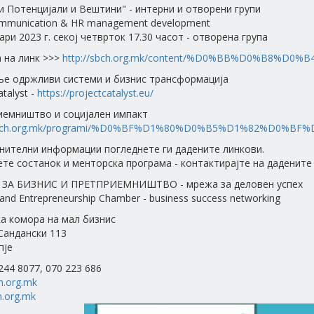
и Потенцијали и Вештини" - интерни и отворени групи
munication & HR management development
ари 2023 г. секој четврток 17.30 часот - отворена група
 на линк >>>
http://sbch.org.mk/content/%D0%BB%D0%B8%D
ње одржливи системи и бизнис трансформација
atalyst -
https://projectcatalyst.eu/
иемништво и социјален импакт
/sbch.org.mk/programi/%D0%BF%D1%80%D0%B5%D1%82%D0%BF%
нителни информации погледнете ги дадените линкови.
те состанок и менторска програма - контактирајте на дадените 
ЗА БИЗНИС И ПРЕТПРИЕМНИШТВО - мрежа за деловен успех
and Entrepreneurship Chamber - business success networking
а комора на мал бизнис
 Сандански 113
пје
 244 8077, 070 223 686
h.org.mk
.org.mk