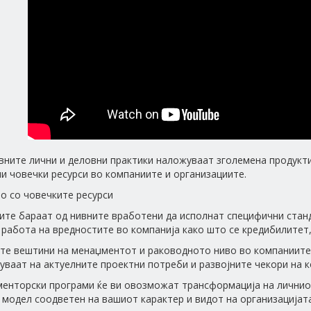
вните лични и деловни практики наложуваат зголемена продукт
и човечки ресурси во компаниите и организациите.
о со човечките ресурси
те бараат од нивните вработени да исполнат специфични стан
 работа на вредностите во компанија како што се кредибилитет,
те вештини на менаџментот и раководното ниво во компаниите 
уваат на актуелните проектни потреби и развојните чекори на к
енторски програми ќе ви овозможат трансформација на личниот
 модел соодветен на вашиот карактер и видот на организацијата