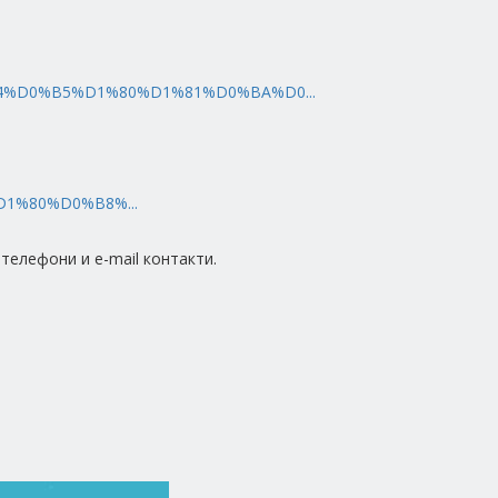
0%B4%D0%B5%D1%80%D1%81%D0%BA%D0...
D1%80%D0%B8%...
телефони и e-mail контакти.