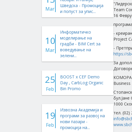
"Лидерск
Шведска - Промоција
Mar
Team Com
и попуст за упис...
16 Февру
програма
Информатичко
- креира
10
моделирање на
Project C
градби - BIM Cert за
- Претпр
Mar
воведување на
https:/
зелени...
За допол
Договоре
25
BOOST x CEF Demo
КОМОРА 
Day , CarbLog Organic
Business 
Feb
Bin Promo
Стопанск
бул.Јане
1000 Ско
Извозна Академија и
19
тел. (02)
програми за развој на
info@sbc
нови пазари -
Feb
www.sbch
промоција на...