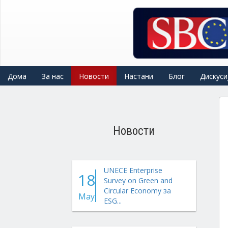
Skip
to
main
content
Дома
За нас
Новости
Настани
Блог
Дискуси
Новости
UNECE Enterprise
18
Survey on Green and
Circular Economy за
May
ESG...