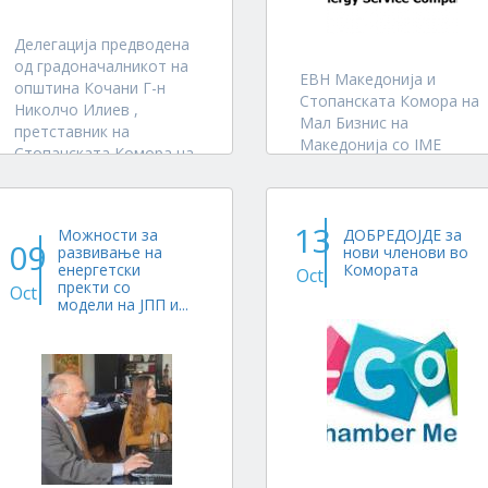
Делегација предводена
од градоначалникот на
ЕВН Македонија и
општина Кочани Г-н
Стопанската Комора на
Николчо Илиев ,
Мал Бизнис на
претставник на
Македонија со IME
Стопанската Комора на
програмата на
Мал Бизнис и
Швајцарската агенција
претставници на
за развој и соработка
канцеларијата на Italian
13
постигнаа Меморандум
Можности за
ДОБРЕДОЈДЕ за
Trade Agency во Скопје
09
развивање на
нови членови во
за заедничка соработка
на 7 Септември 2018
енергетски
Комората
Oct
за воспоставување на
остварија останок со
пректи со
Oct
ESCO модел на понуда
модели на ЈПП и...
неговата екселенција
на енергетски услуги во
Амбасадорот на...
Македонија .
Согласно...