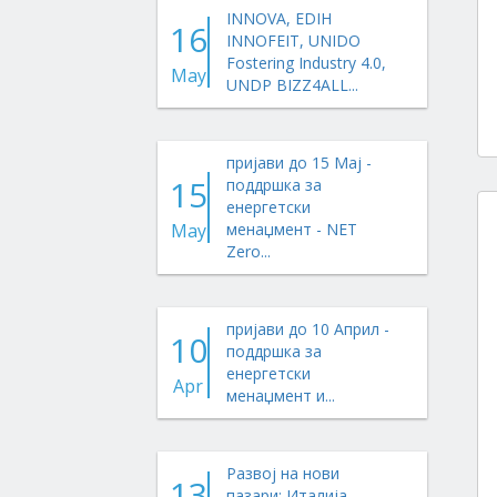
INNOVA, EDIH
16
INNOFEIT, UNIDO
Fostering Industry 4.0,
May
UNDP BIZZ4ALL...
пријави до 15 Мај -
15
поддршка за
енергетски
May
менаџмент - NET
Zero...
пријави до 10 Април -
10
поддршка за
енергетски
Apr
менаџмент и...
Развој на нови
13
пазари: Италија,