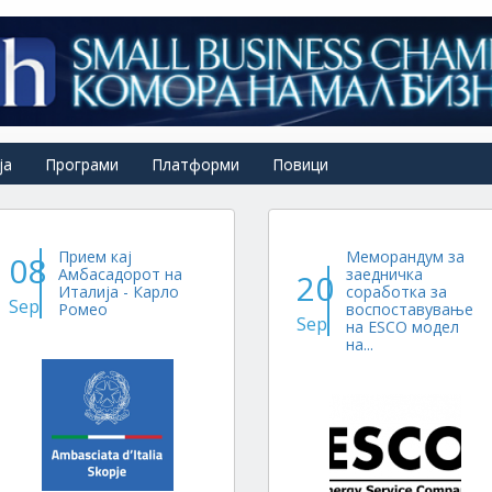
ја
Програми
Платформи
Повици
Прием кај
Меморандум за
08
Амбасадорот на
заедничка
20
Италија - Карло
соработка за
Sep
Ромео
воспоставување
Sep
на ESCO модел
на...