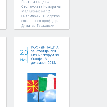
Претставници на
Стопанската Комора на
Мал Бизнис на 12
Октомври 2018 одржаа
состанок со проф. д-р.
Димитар Ташковски -
Декан на Факултетот на
електротехника и
информациски
технологии (ФЕИТ) и
КООРДИНАЦИЈА
проф.д-р. Владимир
20
за Италијански
Атансовски Директор на
Бизнис Форум во
Скопје - 3
Центарот за
Nov
декември 2018...
технолошки трансфер и
Иновации...