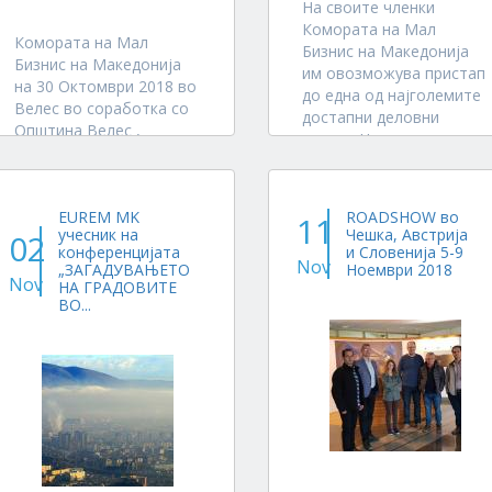
На своите членки
Комората на Мал
Комората на Мал
Бизнис на Македонија
Бизнис на Македонија
им овозможува пристап
на 30 Октомври 2018 во
до една од најголемите
Велес во соработка со
достапни деловни
Општина Велес ,
мрежи. Ние сме
Вардарскиот Плански
најактивна и најсилна
Регион и Институтот за
група во државата за
инжинерска економија
застапување на
EUREM MK
ROADSHOW во
при Славјанскиот
11
деловните интереси, со
учесник на
Чешка, Австрија
02
Универзитет ќе
поддршка од најдобри
конференцијата
и Словенија 5-9
организира
Nov
„ЗАГАДУВАЊЕТО
Ноември 2018
деловни експерти ,
Nov
работилница
НА ГРАДОВИТЕ
ментори, лобисти,...
ВО...
„Можности за
развивање на
енергетски пректи со...